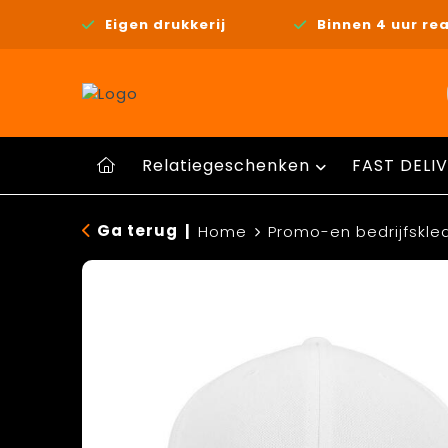
Eigen drukkerij
Binnen 4 uur rea
Relatiegeschenken
FAST DELIV
Ga terug
|
Home
Promo-en bedrijfskle