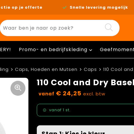
ctie op je offerte
Snelle levering mogelijk
ERY!
Promo- en bedrijfskleding
Geefmomen
ding
Caps, Hoeden en Mutsen
Caps
110 Cool and
110 Cool and Dry Base
€ 24,25
vanaf
excl. btw
vanaf
1 st.
Stap 1: Kies je kleur