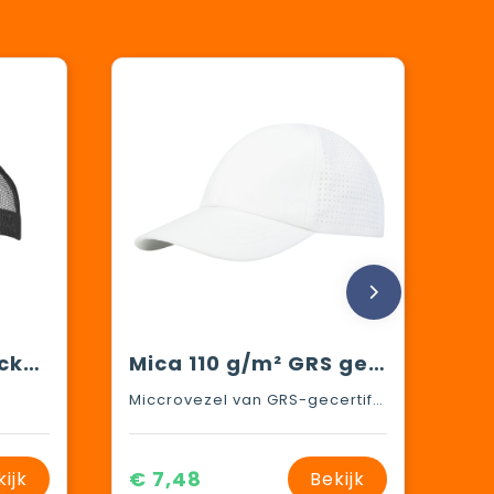
S-Panel Retro Trucker Cap
Mica 110 g/m² GRS gerecyclede cool fit cap met 6 panelen
Miccrovezel van GRS-gecertificeerd gerecycled polyester, 110 g/m2
€ 7,48
kijk
Bekijk