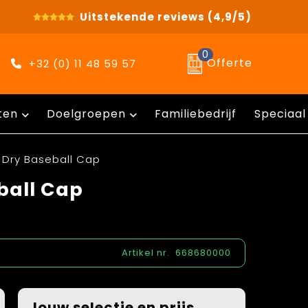
Uitstekende reviews
(4,9/5)
0
Offerte
+32 (0) 11 48 59 57
ten
Doelgroepen
Familiebedrijf
Speciaal
 Dry Baseball Cap
ball Cap
Artikel nr.
668680000
Jouw selectie en prijs