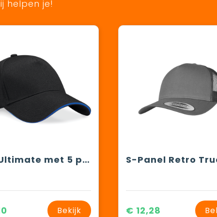
j helpen je!
Pet Ultimate met 5 panelen contrasterende sandwich
10
€ 12,28
Bekijk
Be