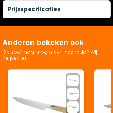
Prijsspecificaties
Anderen bekeken ook
Op zoek naar nog meer inspiratie? Wij
helpen je!