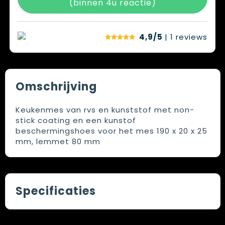
Spellen voor binnen en buiten
Vesten
(binnen 4u reactie)
Themapakketten
Bedrijfskleding
4,9/5
| 1
reviews
Veiligheid, Auto en Fiets
Waterflesjes
Omschrijving
Keukenmes van rvs en kunststof met non-
stick coating en een kunstof
beschermingshoes voor het mes 190 x 20 x 25
mm, lemmet 80 mm
Specificaties