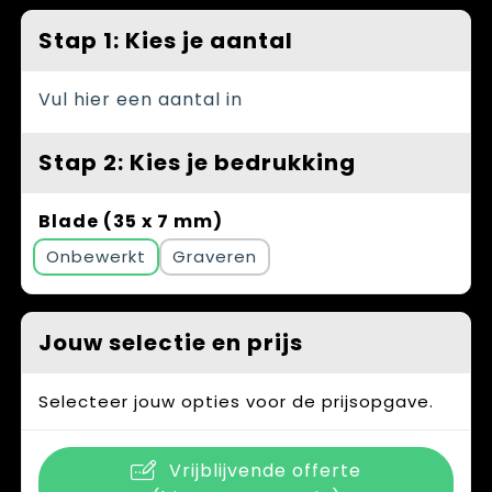
Stap 1: Kies je aantal
Klokken, horloges en weerstations
Schoenen
Vastgoed
Lampen en Gereedschap
Blazers
Zorg
Vul hier een aantal in
Levensmiddelen
Peuters en Baby's
Stap 2: Kies je bedrukking
Paraplu's
Regenkleding
Blade (35 x 7 mm)
Persoonlijke verzorging
Kledingaccessoires
Onbewerkt
Graveren
Reisbenodigdheden
Handschoenen en Sjaals
Jouw selectie en prijs
Schrijfwaren
Caps, Hoeden en Mutsen
Sleutelhangers en Lanyards
Ondergoed, Sokken en Nachtkleding
Selecteer jouw opties voor de prijsopgave.
Snoepgoed
Sportkleding
Vrijblijvende offerte