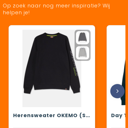
Op zoek naar nog meer inspiratie? Wij
helpen je!
Herensweater OKEMO (SH3014)