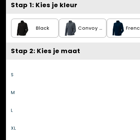
Spellen voor binnen en buiten
Vesten
Stap 1: Kies je kleur
Themapakketten
Bedrijfskleding
Black
Convoy Grey
Veiligheid, Auto en Fiets
Waterflesjes
Stap 2: Kies je maat
S
M
L
XL