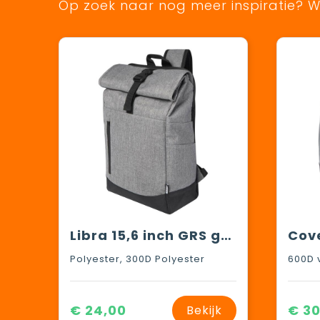
Op zoek naar nog meer inspiratie? Wi
Libra 15,6 inch GRS gerecycled oprolbare laptop rugzak 12L
Polyester, 300D Polyester
€ 24,00
€ 30
Bekijk