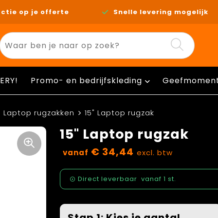
ctie op je offerte
Snelle levering mogelijk
ERY!
Promo- en bedrijfskleding
Geefmomen
Laptop rugzakken
15" Laptop rugzak
15" Laptop rugzak
€ 34,44
vanaf
excl. btw
Direct leverbaar
vanaf
1 st.
Stap 1: Kies je aantal