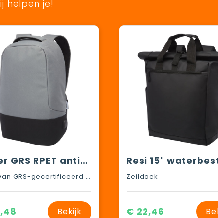
j helpen je!
Cover GRS RPET antidiefstalrugzak 18L
600D van GRS-gecertificeerd gerecycled polyester
Zeildoek
,48
€ 22,46
Bekijk
Be