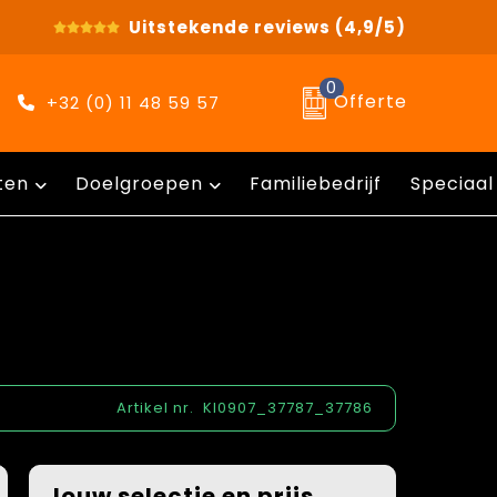
Uitstekende reviews
(4,9/5)
0
Offerte
+32 (0) 11 48 59 57
ten
Doelgroepen
Familiebedrijf
Speciaal
Artikel nr.
KI0907_37787_37786
Jouw selectie en prijs