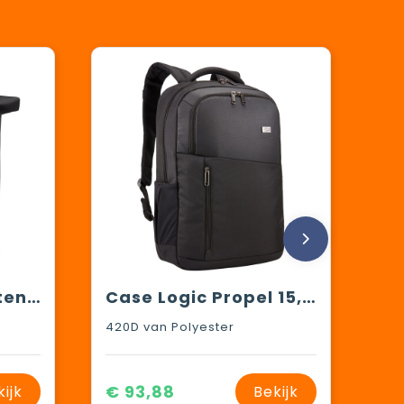
Resi 15" waterbestendige laptoprugzak 23L
Case Logic Propel 15,6" laptop rugzak 20L
420D van Polyester
€ 93,88
kijk
Bekijk