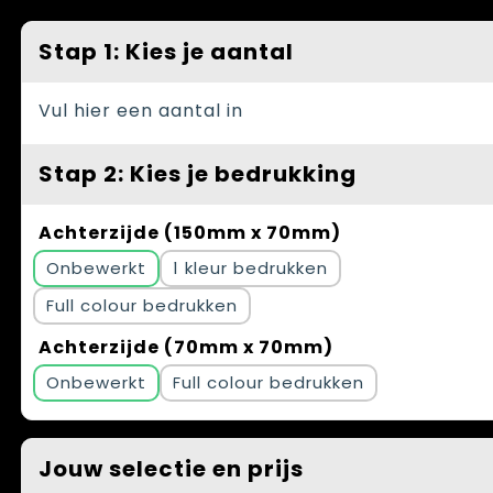
Spellen voor binnen en buiten
Vesten
Stap 1: Kies je aantal
Themapakketten
Bedrijfskleding
Veiligheid, Auto en Fiets
Vul hier een aantal in
Waterflesjes
Stap 2: Kies je bedrukking
Achterzijde (150mm x 70mm)
Onbewerkt
1
Full colour
Achterzijde (70mm x 70mm)
Onbewerkt
Full colour
Jouw selectie en prijs