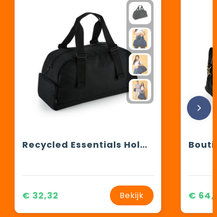
Recycled Essentials Holdall
Bout
€ 32,32
€ 64,
Bekijk