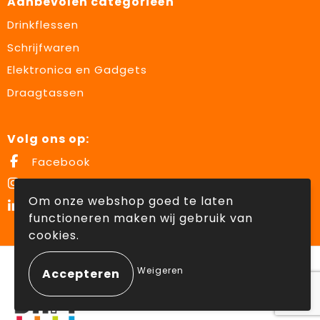
Aanbevolen categorieën
Drinkflessen
Schrijfwaren
Elektronica en Gadgets
Draagtassen
Volg ons op:
Facebook
Instagram
Om onze webshop goed te laten
LinkedIn
functioneren maken wij gebruik van
cookies.
© Copyright Lowette Gifts 2026
Weigeren