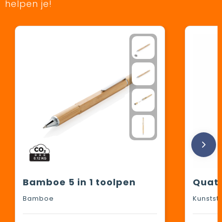
helpen je!
Bamboe 5 in 1 toolpen
Quatt
Bamboe
Kunstst