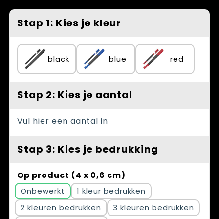
Spellen voor binnen en buiten
Vesten
Stap 1: Kies je kleur
Themapakketten
Bedrijfskleding
Veiligheid, Auto en Fiets
black
blue
red
Waterflesjes
Stap 2: Kies je aantal
Vul hier een aantal in
Stap 3: Kies je bedrukking
Op product (4 x 0,6 cm)
Onbewerkt
1
2
3