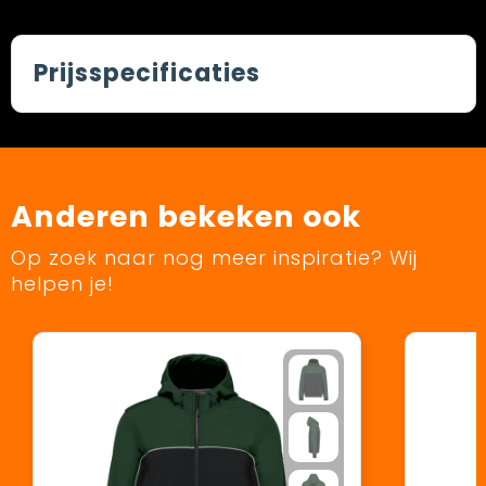
Prijsspecificaties
Anderen bekeken ook
Op zoek naar nog meer inspiratie? Wij
helpen je!