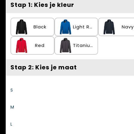
Spellen voor binnen en buiten
Vesten
Stap 1: Kies je kleur
Themapakketten
Bedrijfskleding
Black
Light Royal Blue
Navy
Veiligheid, Auto en Fiets
Waterflesjes
Red
Titanium
Stap 2: Kies je maat
S
M
L