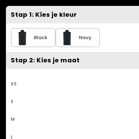
Spellen voor binnen en buiten
Vesten
Stap 1: Kies je kleur
Themapakketten
Bedrijfskleding
Veiligheid, Auto en Fiets
Black
Navy
Waterflesjes
Stap 2: Kies je maat
XS
S
M
L