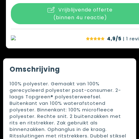
Vrijblijvende offerte
(binnen 4u reactie)
4,9/5
| 1
rev
Omschrijving
100% polyester. Gemaakt van 100%
gerecycleerd polyester post-consumer. 2-
laags Topgreen® polyesterweefsel.
Buitenkant van 100% waterafstotend
polyester. Binnenkant: 100% microfleece
polyester. Rechte snit. 2 buitenzakken met
rits en ritstrekker. Zak gebruikt als
binnenzakken. Ophanglus in de kraag.
Ritssluitingen met ritstrekkers. Dubbel stiksel