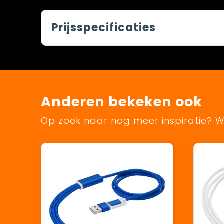
Prijsspecificaties
Anderen bekeken ook
Op zoek naar nog meer inspiratie? Wi