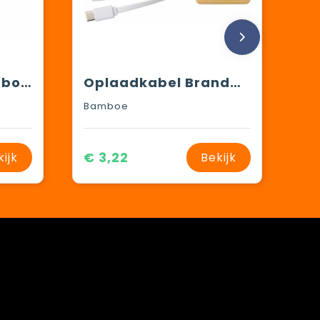
Oplaadkabel bamboe met R-PET
Oplaadkabel Brandan | 3-in-1
Bamboe
€ 3,22
kijk
Bekijk