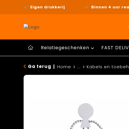
Eigen drukkerij
Binnen 4 uur rea
Relatiegeschenken
FAST DELIV
Ga terug
|
Home
...
Kabels en toebe