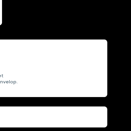
et
nvelop.