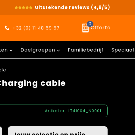
Uitstekende reviews
(4,9/5)
0
Offerte
+32 (0) 11 48 59 57
ten
Doelgroepen
Familiebedrijf
Speciaal
ble
 Charging cable
Artikel nr.
LT41004_N0001
Jouw selectie en prijs