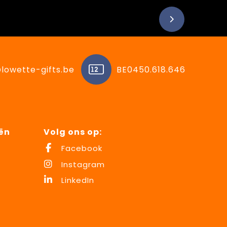
lowette-gifts.be
BE0450.618.646
ën
Volg ons op:
Facebook
Instagram
LinkedIn