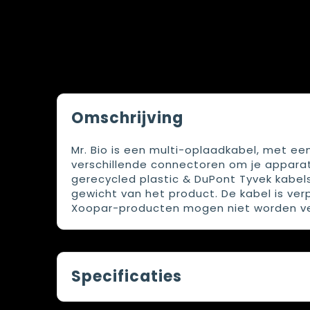
Omschrijving
Mr. Bio is een multi-oplaadkabel, met e
verschillende connectoren om je apparat
gerecycled plastic & DuPont Tyvek kabels
gewicht van het product. De kabel is ve
Xoopar-producten mogen niet worden verk
Specificaties