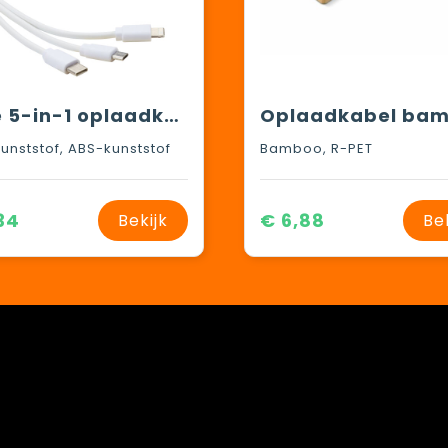
Pure 5-in-1 oplaadkabel met antibacterieel additief
unststof, ABS-kunststof
Bamboo, R-PET
34
€ 6,88
Bekijk
Be