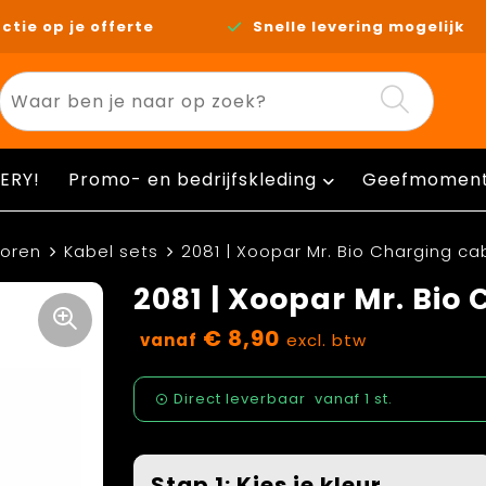
ctie op je offerte
Snelle levering mogelijk
ERY!
Promo- en bedrijfskleding
Geefmomen
horen
Kabel sets
2081 | Xoopar Mr. Bio Charging ca
2081 | Xoopar Mr. Bio
€ 8,90
vanaf
excl. btw
Direct leverbaar
vanaf
1 st.
Stap 1: Kies je kleur