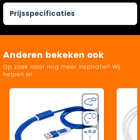
Prijsspecificaties
Anderen bekeken ook
Op zoek naar nog meer inspiratie? Wij
helpen je!