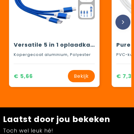
Versatile 5 in 1 oplaadkabel
Kopergecoat aluminium, Polyester
PVC-kun
€ 5,66
€ 7,3
Bekijk
Laatst door jou bekeken
Toch wel leuk hé!