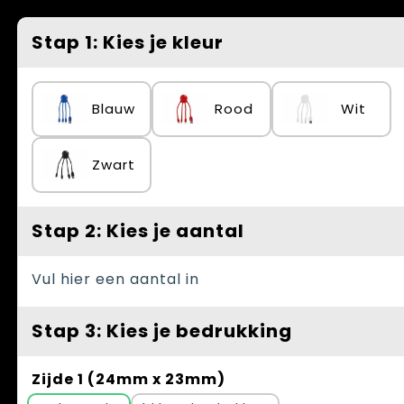
Spellen voor binnen en buiten
Vesten
Stap 1: Kies je kleur
Themapakketten
Bedrijfskleding
Veiligheid, Auto en Fiets
Blauw
Rood
Wit
Waterflesjes
Zwart
Stap 2: Kies je aantal
Vul hier een aantal in
Stap 3: Kies je bedrukking
Zijde 1 (24mm x 23mm)