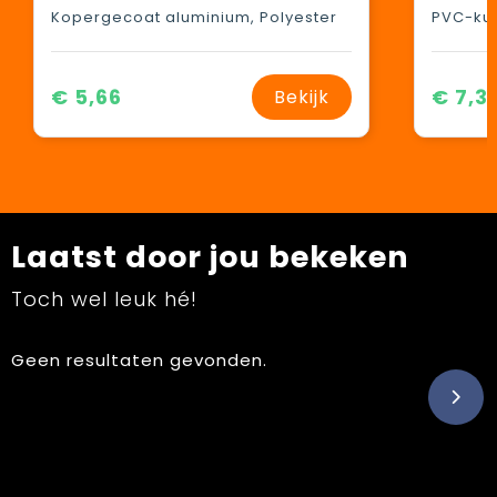
Kopergecoat aluminium, Polyester
PVC-kun
€ 5,66
€ 7,3
Bekijk
Laatst door jou bekeken
Toch wel leuk hé!
Geen resultaten gevonden.