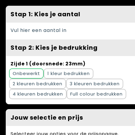
Spellen voor binnen en buiten
Vesten
Stap 1: Kies je aantal
Themapakketten
Bedrijfskleding
Veiligheid, Auto en Fiets
Vul hier een aantal in
Waterflesjes
Stap 2: Kies je bedrukking
Zijde 1 (doorsnede: 23mm)
Onbewerkt
1
2
3
4
Full colour
Jouw selectie en prijs
Selecteer jouw opties voor de prijsopgave.