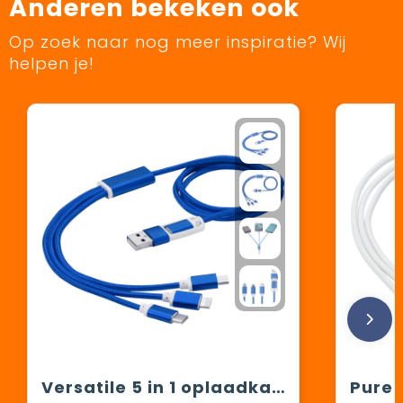
Anderen bekeken ook
Op zoek naar nog meer inspiratie? Wij
helpen je!
Versatile 5 in 1 oplaadkabel