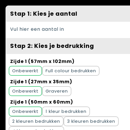
Spellen voor binnen en buiten
Vesten
Stap 1: Kies je aantal
Themapakketten
Bedrijfskleding
Veiligheid, Auto en Fiets
Vul hier een aantal in
Waterflesjes
Stap 2: Kies je bedrukking
Zijde 1 (57mm x 102mm)
Onbewerkt
Full colour
Zijde 1 (27mm x 35mm)
Onbewerkt
Graveren
Zijde 1 (50mm x 60mm)
Onbewerkt
1
2
3