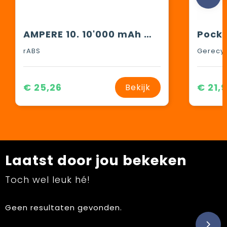
AMPERE 10. 10'000 mAh magnetische powerbank met 15W supersnelle draadloos oplader in gerecycled ABS (100% rABS)
rABS
Gerecy
€ 25,26
€ 21,
Bekijk
Laatst door jou bekeken
Toch wel leuk hé!
Geen resultaten gevonden.