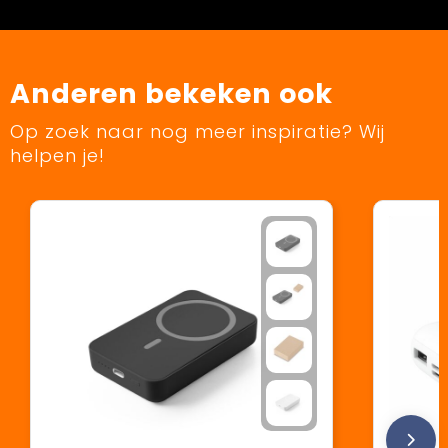
Anderen bekeken ook
Op zoek naar nog meer inspiratie? Wij
helpen je!