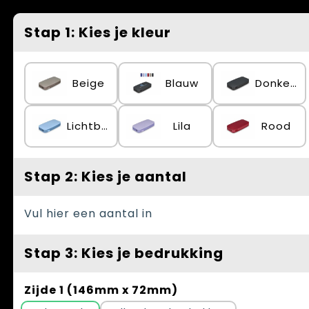
Spellen voor binnen en buiten
Vesten
Stap 1: Kies je kleur
Themapakketten
Bedrijfskleding
Veiligheid, Auto en Fiets
Beige
Blauw
Donker gun metal
Waterflesjes
Lichtblauw
Lila
Rood
Stap 2: Kies je aantal
Vul hier een aantal in
Stap 3: Kies je bedrukking
Zijde 1 (146mm x 72mm)