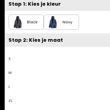
Spellen voor binnen en buiten
Vesten
Stap 1: Kies je kleur
Themapakketten
Bedrijfskleding
Black
Navy
Veiligheid, Auto en Fiets
Waterflesjes
Stap 2: Kies je maat
S
M
L
XL