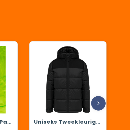
Recycled Hooded Padded Parka
Uniseks Tweekleurige gewatteerde donsjack