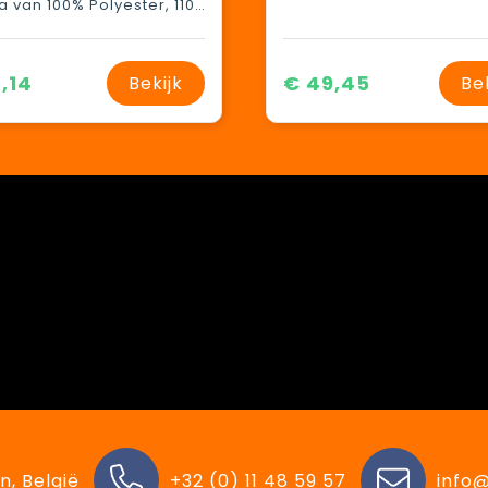
Taffeta van 100% Polyester, 110 g/m2, Lining, Taffeta van 100% Polyester, 65 g/m2, Padding/filling, van 100% Polyester, 160 g/m2
,14
€ 49,45
Bekijk
Be
n, België
+32 (0) 11 48 59 57
info@