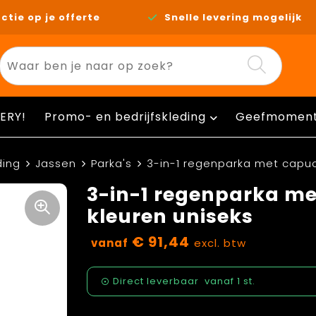
ctie op je offerte
Snelle levering mogelijk
ERY!
Promo- en bedrijfskleding
Geefmomen
ding
Jassen
Parka's
3-in-1 regenparka met capuc
3-in-1 regenparka me
kleuren uniseks
€ 91,44
vanaf
excl. btw
Direct leverbaar
vanaf
1 st.