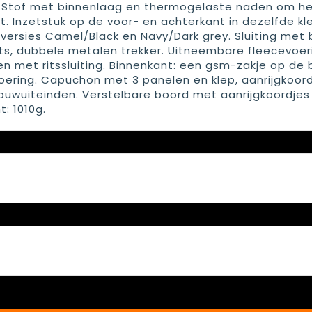
. Stof met binnenlaag en thermogelaste naden om h
. Inzetstuk op de voor- en achterkant in dezelfde kl
 versies Camel/Black en Navy/Dark grey. Sluiting met 
its, dubbele metalen trekker. Uitneembare fleecevoer
n met ritssluiting. Binnenkant: een gsm-zakje op de 
oering. Capuchon met 3 panelen en klep, aanrijgkoor
ouwuiteinden. Verstelbare boord met aanrijgkoordjes
: 1010g.