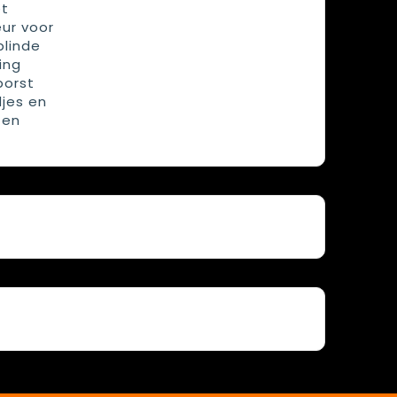
et
eur voor
blinde
ing
borst
djes en
 en