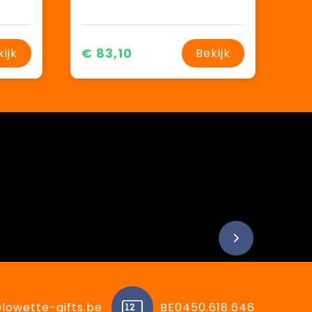
€ 83,10
kijk
Bekijk
lowette-gifts.be
BE0450.618.646