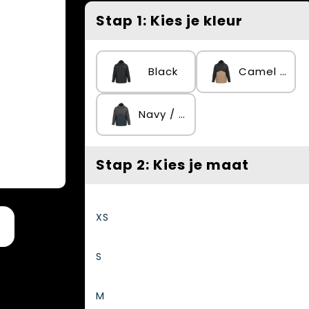
Stap 1: Kies je kleur
Black
Camel / Black
Navy / Dark Grey
Stap 2: Kies je maat
XS
S
M