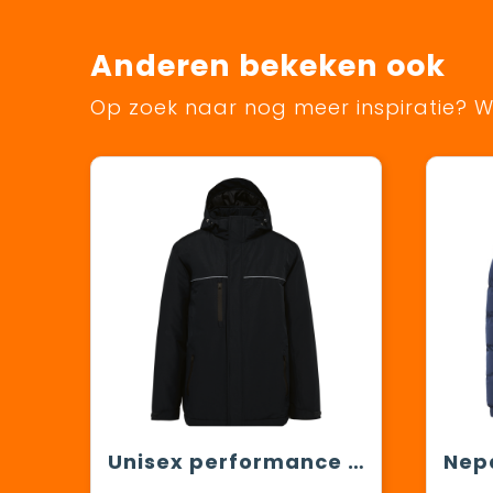
Anderen bekeken ook
Op zoek naar nog meer inspiratie? Wi
Unisex performance parka met capuchon