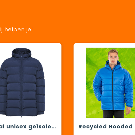
j helpen je!
Nepal unisex geïsoleerde parka