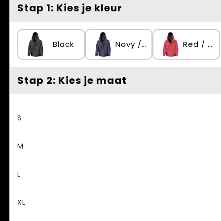
Spellen voor binnen en buiten
Vesten
Stap 1: Kies je kleur
Themapakketten
Bedrijfskleding
Black
Navy / Black
Red / Black
Veiligheid, Auto en Fiets
Waterflesjes
Stap 2: Kies je maat
S
M
L
XL