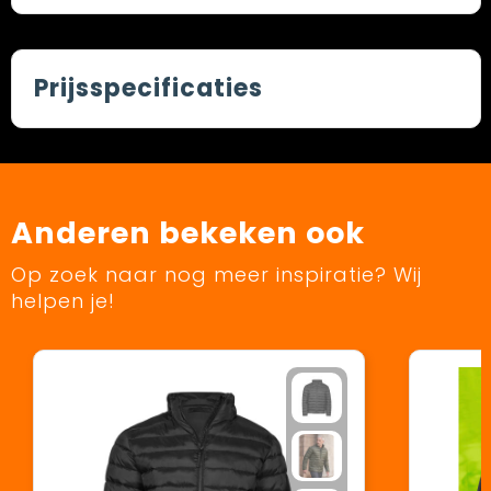
Prijsspecificaties
Anderen bekeken ook
Op zoek naar nog meer inspiratie? Wij
helpen je!