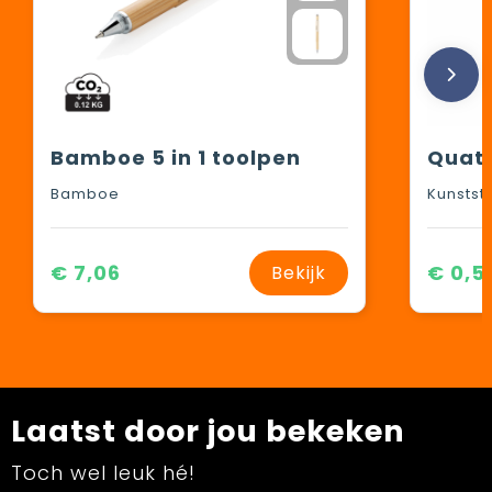
Bamboe 5 in 1 toolpen
Quatt
Bamboe
Kunstst
€ 7,06
€ 0,5
Bekijk
Laatst door jou bekeken
Toch wel leuk hé!