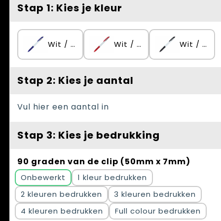
Spellen voor binnen en buiten
Vesten
Stap 1: Kies je kleur
Themapakketten
Bedrijfskleding
Wit / Donkerblauw
Wit / Rood
Wit / Zwart
Veiligheid, Auto en Fiets
Waterflesjes
Stap 2: Kies je aantal
Vul hier een aantal in
Stap 3: Kies je bedrukking
90 graden van de clip (50mm x 7mm)
Onbewerkt
1
2
3
4
Full colour