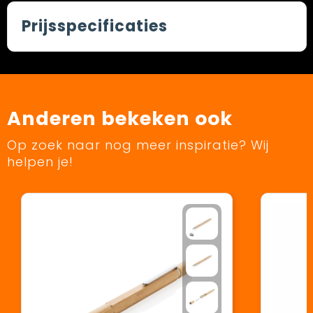
Prijsspecificaties
Anderen bekeken ook
Op zoek naar nog meer inspiratie? Wij
helpen je!