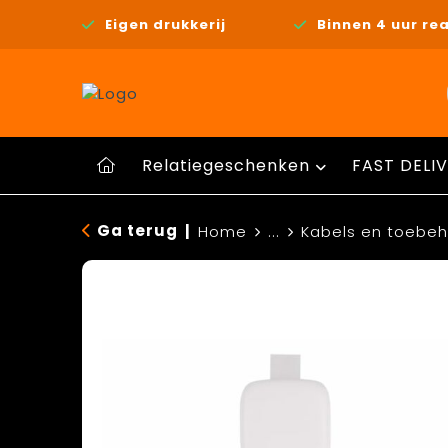
Eigen drukkerij
Binnen 4 uur rea
Relatiegeschenken
FAST DELIV
Ga terug
|
Home
...
Kabels en toebe