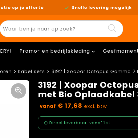
ctie op je offerte
Snelle levering mogelijk
ERY!
Promo- en bedrijfskleding
Geefmomen
horen
Kabel sets
3192 | Xoopar Octopus Gamma 2
3192 | Xoopar Octop
met Bio Oplaadkabe
€ 17,68
vanaf
excl. btw
Direct leverbaar
vanaf
1 st.