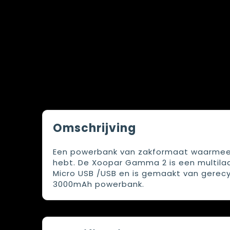
Omschrijving
Een powerbank van zakformaat waarmee 
hebt. De Xoopar Gamma 2 is een multila
Micro USB /USB en is gemaakt van gerecy
3000mAh powerbank.