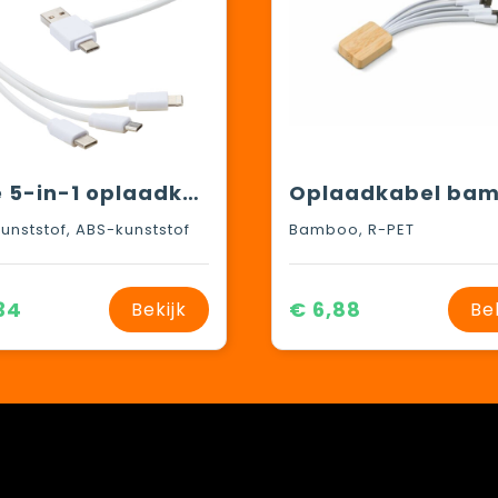
Pure 5-in-1 oplaadkabel met antibacterieel additief
unststof, ABS-kunststof
Bamboo, R-PET
34
€ 6,88
Bekijk
Be