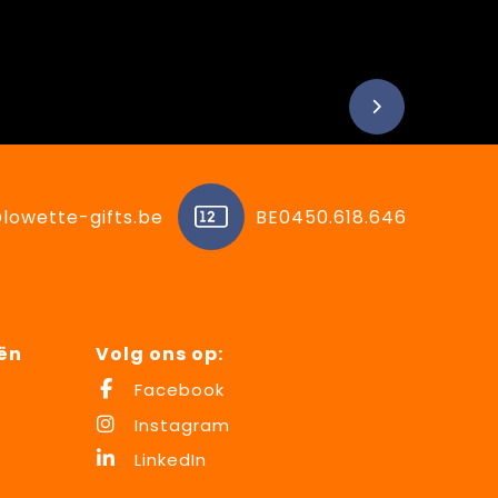
lowette-gifts.be
BE0450.618.646
ën
Volg ons op:
Facebook
Instagram
LinkedIn