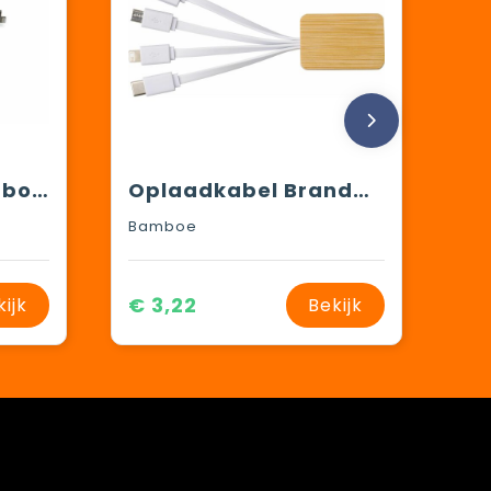
Oplaadkabel bamboe met R-PET
Oplaadkabel Brandan | 3-in-1
Bamboe
€ 3,22
kijk
Bekijk