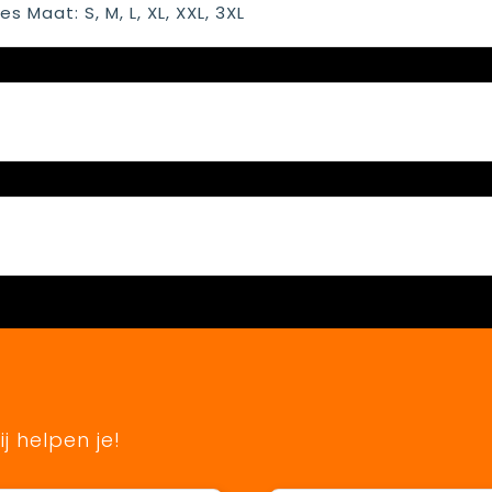
s Maat: S, M, L, XL, XXL, 3XL
j helpen je!