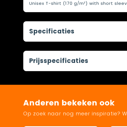
Unisex T-shirt (170 g/m²) with short sleeve
Specificaties
Prijsspecificaties
Anderen bekeken ook
Op zoek naar nog meer inspiratie? Wi