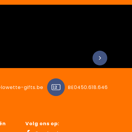
lowette-gifts.be
BE0450.618.646
ën
Volg ons op: