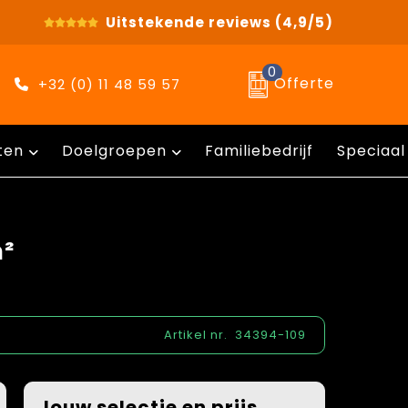
Uitstekende reviews
(4,9/5)
0
Offerte
+32 (0) 11 48 59 57
ten
Doelgroepen
Familiebedrijf
Speciaal
m²
Artikel nr.
34394-109
Jouw selectie en prijs