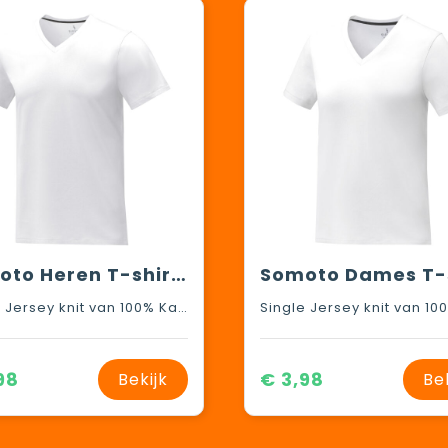
Somoto Heren T-shirt met V-hals en korte mouwen
Single Jersey knit van 100% Katoen, 160 g/m2
98
€ 3,98
Bekijk
Be