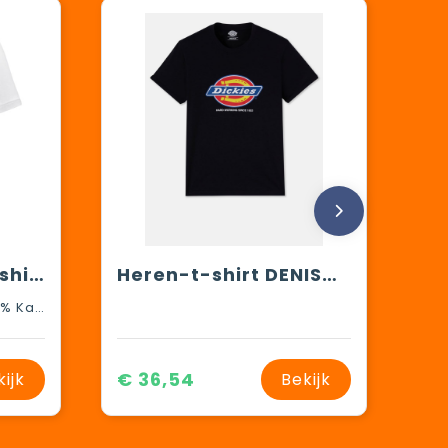
Somoto Dames T-shirt met V-hals en korte mouwen
Heren-t-shirt DENISON (DT6010)
Single Jersey knit van 100% Katoen, 160 g/m2
€ 36,54
kijk
Bekijk