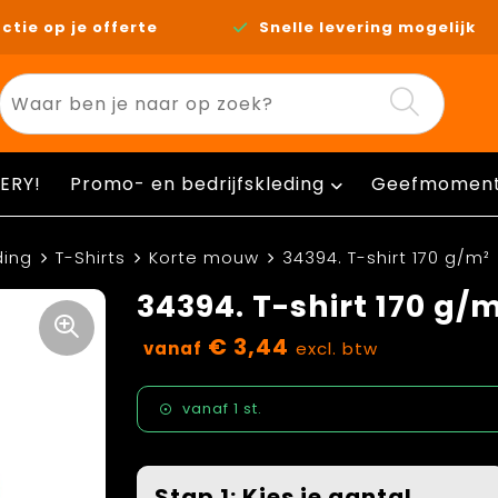
ctie op je offerte
Snelle levering mogelijk
ERY!
Promo- en bedrijfskleding
Geefmomen
ding
T-Shirts
Korte mouw
34394. T-shirt 170 g/m²
34394. T-shirt 170 g/
€ 3,44
vanaf
excl. btw
vanaf
1 st.
Stap 1: Kies je aantal