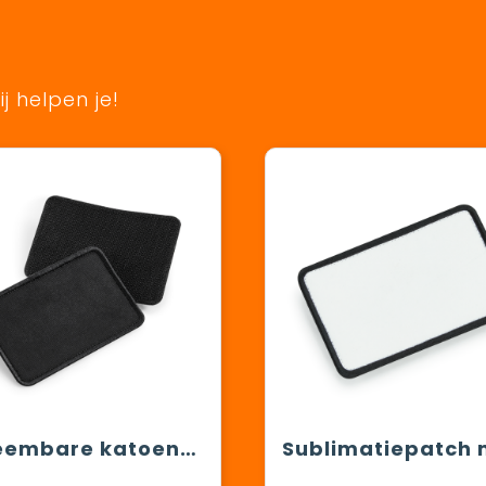
j helpen je!
Afneembare katoenen patch