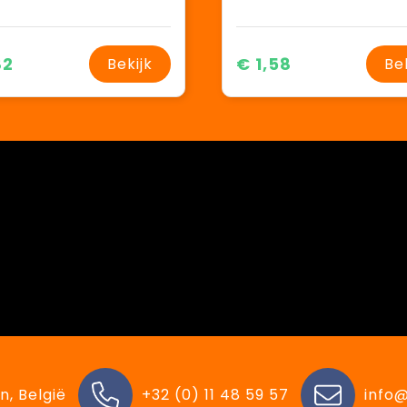
82
€ 1,58
Bekijk
Be
n, België
+32 (0) 11 48 59 57
info@