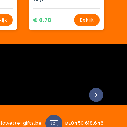
€ 0,78
kijk
Bekijk
lowette-gifts.be
BE0450.618.646