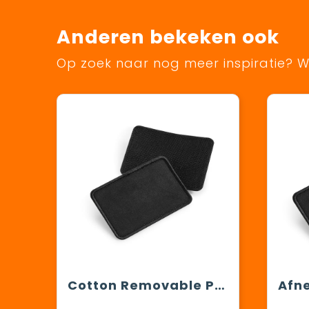
Anderen bekeken ook
Op zoek naar nog meer inspiratie? Wi
Cotton Removable Patch