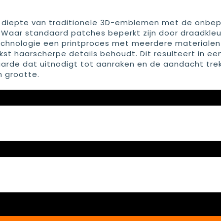
e diepte van traditionele 3D-emblemen met de onbep
. Waar standaard patches beperkt zijn door draadkleu
 technologie een printproces met meerdere materiale
 tekst haarscherpe details behoudt. Dit resulteert in ee
e dat uitnodigt tot aanraken en de aandacht trekt
n grootte.