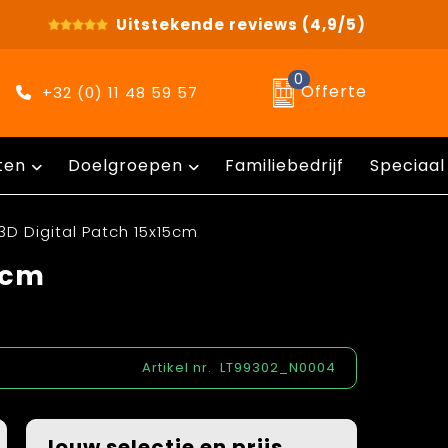
Uitstekende reviews
(4,9/5)
0
Offerte
+32 (0) 11 48 59 57
ten
Doelgroepen
Familiebedrijf
Speciaal
3D Digital Patch 15x15cm
5cm
Artikel nr.
LT99302_N0004
Jouw selectie en prijs