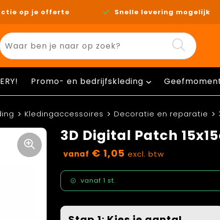
ctie op je offerte
Snelle levering mogelijk
ERY!
Promo- en bedrijfskleding
Geefmomen
ding
Kledingaccessoires
Decoratie en reparatie
3D Digital Patch 15x1
€ 1,05
vanaf
excl. btw
vanaf
1 st.
Stap 1: Kies je aantal