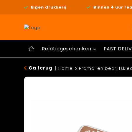
Eigen drukkerij
Binnen 4 uur rea
Relatiegeschenken
FAST DELIV
Ga terug
|
Home
Promo-en bedrijfskle