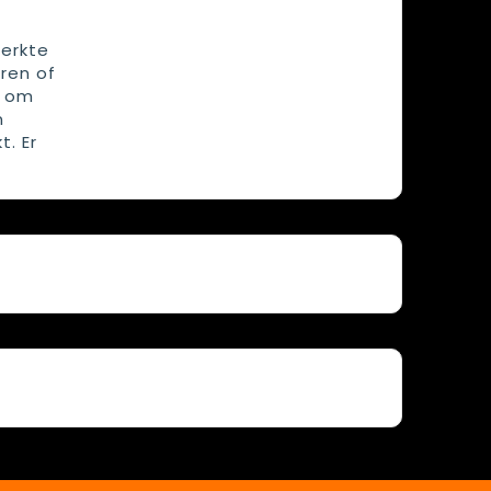
erkte
ren of
n om
n
. Er