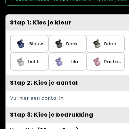
Spellen voor binnen en buiten
Vesten
Themapakketten
Bedrijfskleding
Stap 1: Kies je kleur
Veiligheid, Auto en Fiets
Waterflesjes
Blauw
Donker gun metal
Dried Green
Licht Grijs
Lila
Pastel rose
Stap 2: Kies je aantal
Vul hier een aantal in
Stap 3: Kies je bedrukking