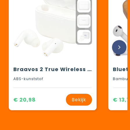
Braavos 2 True Wireless auto pair oordopjes
Bluet
ABS-kunststof
Bambus,
€ 20,98
€ 13,
Bekijk