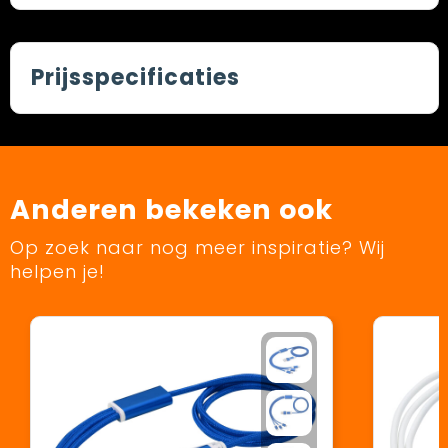
Prijsspecificaties
Anderen bekeken ook
Op zoek naar nog meer inspiratie? Wij
helpen je!