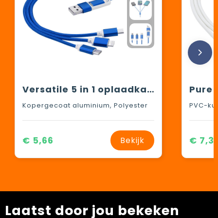
Versatile 5 in 1 oplaadkabel
Kopergecoat aluminium, Polyester
PVC-kun
€ 5,66
€ 7,3
Bekijk
Laatst door jou bekeken