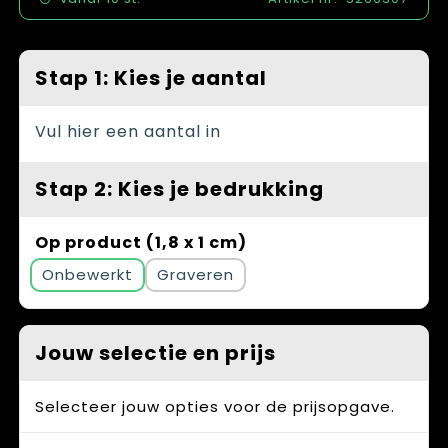
Spellen voor binnen en buiten
Vesten
Themapakketten
Bedrijfskleding
Stap 1: Kies je aantal
Veiligheid, Auto en Fiets
Vul hier een aantal in
Waterflesjes
Stap 2: Kies je bedrukking
Op product (1,8 x 1 cm)
Onbewerkt
Graveren
Jouw selectie en prijs
Selecteer jouw opties voor de prijsopgave.