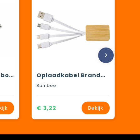
Oplaadkabel bamboe met R-PET
Oplaadkabel Brandan | 3-in-1
Bamboe
€ 3,22
kijk
Bekijk