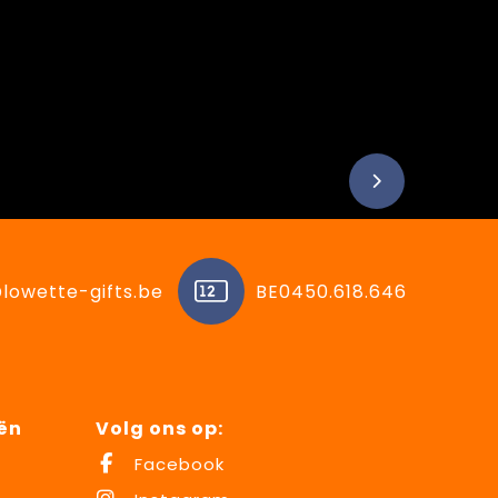
lowette-gifts.be
BE0450.618.646
ën
Volg ons op:
Facebook