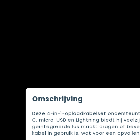
Omschrijving
Deze 4-in-1-oplaadkabelset ondersteun
C, micro-USB en Lightning biedt hij veelz
geïntegreerde lus maakt dragen of beves
kabel in gebruik is, wat voor een opvalle