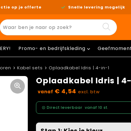
ctie op je offerte
Snelle levering mogelijk
ERY!
Promo- en bedrijfskleding
Geefmomen
horen
Kabel sets
Oplaadkabel Idris | 4-in-1
Oplaadkabel Idris | 4-
€ 4,54
vanaf
excl. btw
Direct leverbaar
vanaf
10 st.
Stap 1: Kies je kleur