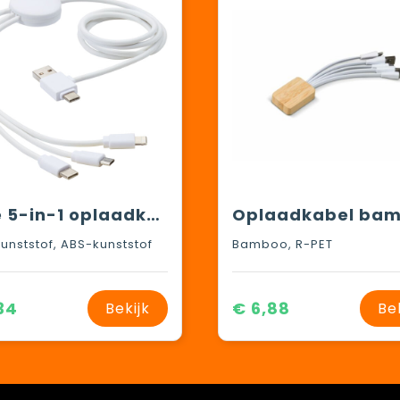
Pure 5-in-1 oplaadkabel met antibacterieel additief
unststof, ABS-kunststof
Bamboo, R-PET
34
€ 6,88
Bekijk
Be