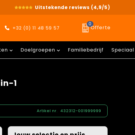
Uitstekende reviews
(4,9/5)
0
Offerte
+32 (0) 11 48 59 57
ten
Doelgroepen
Familiebedrijf
Speciaal
in-1
Artikel nr.
432312-001999999
Jouw selectie en prijs