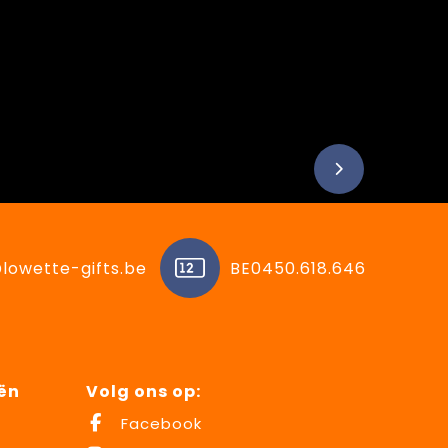
lowette-gifts.be
BE0450.618.646
ën
Volg ons op:
Facebook