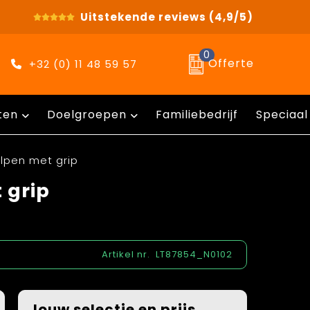
Uitstekende reviews
(4,9/5)
0
Offerte
+32 (0) 11 48 59 57
ten
Doelgroepen
Familiebedrijf
Speciaal
lpen met grip
 grip
Artikel nr.
LT87854_N0102
Jouw selectie en prijs