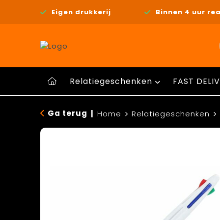
Eigen drukkerij
Binnen 4 uur rea
Relatiegeschenken
FAST DELIV
Ga terug
|
Home
Relatiegeschenken