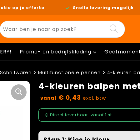
ctie op je offerte
Snelle levering mogelijk
ERY!
Promo- en bedrijfskleding
Geefmomen
Schrijfwaren
Multifunctionele pennen
4-kleuren ba
4-kleuren balpen met
€ 0,43
vanaf
excl. btw
Direct leverbaar
vanaf
1 st.
Stap 1: Kies je kleur