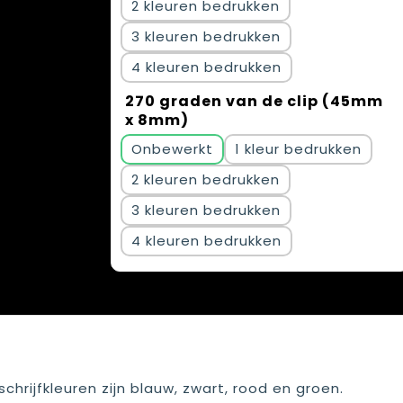
2
3
4
270 graden van de clip (45mm
x 8mm)
Onbewerkt
1
2
3
4
chrijfkleuren zijn blauw, zwart, rood en groen.