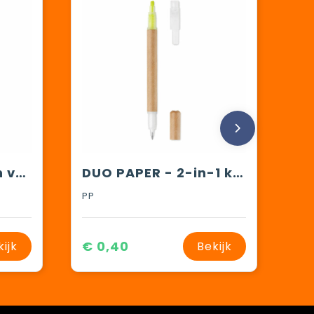
Quintet 5-in-1 pen vulpotlood
DUO PAPER - 2-in-1 kartonnen balpen
PP
€ 0,40
kijk
Bekijk