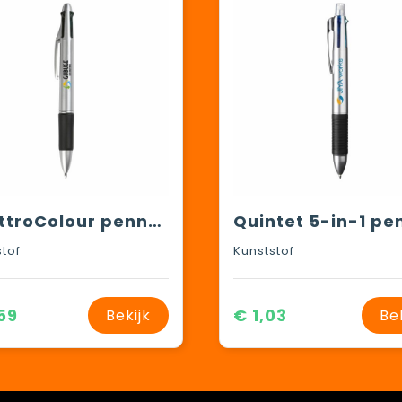
QuattroColour pennen
stof
Kunststof
59
€ 1,03
Bekijk
Be