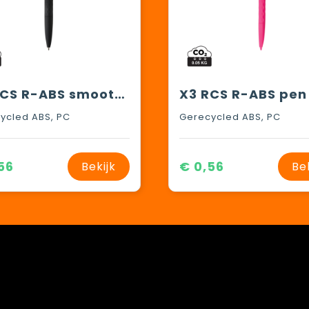
X3 RCS R-ABS smooth touch pen
ycled ABS, PC
Gerecycled ABS, PC
56
€ 0,56
Bekijk
Be