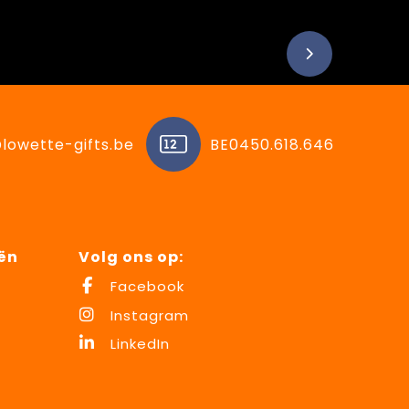
lowette-gifts.be
BE0450.618.646
ën
Volg ons op:
Facebook
Instagram
LinkedIn