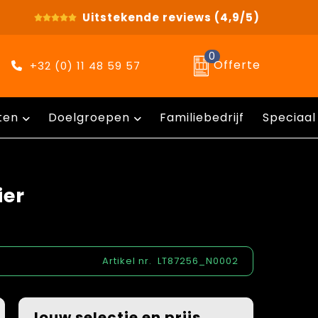
Uitstekende reviews
(4,9/5)
0
Offerte
+32 (0) 11 48 59 57
ten
Doelgroepen
Familiebedrijf
Speciaal
ier
Artikel nr.
LT87256_N0002
Jouw selectie en prijs