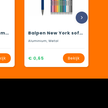
X3 RCS R-ABS pen met smooth touch
Balpen New York soft touch
Aluminium, Metal
€ 0,65
kijk
Bekijk