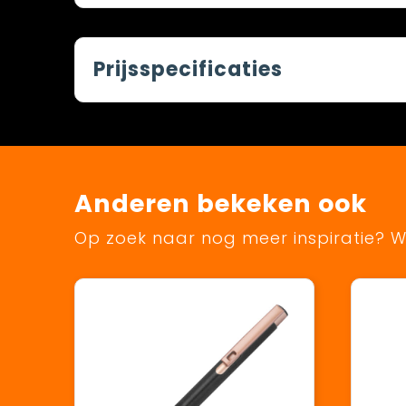
Prijsspecificaties
Anderen bekeken ook
Op zoek naar nog meer inspiratie? Wi