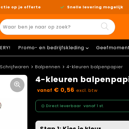
ctie op je offerte
Snelle levering mogelijk
ERY!
Promo- en bedrijfskleding
Geefmomen
Schrijfwaren
Balpennen
4-kleuren balpenpapier
4-kleuren balpenpap
€ 0,56
vanaf
excl. btw
Direct leverbaar
vanaf
1 st.
Stap 1: Kies je kleur