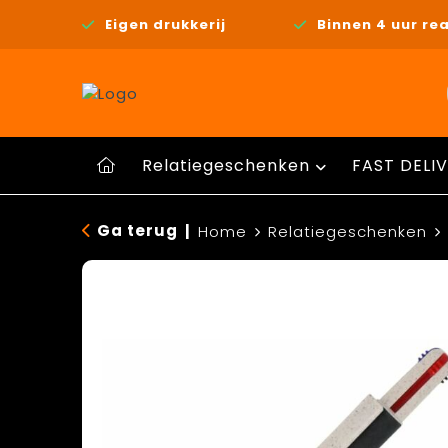
Eigen drukkerij
Binnen 4 uur rea
Relatiegeschenken
FAST DELIV
Ga terug
|
Home
Relatiegeschenken