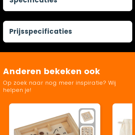
Specificaties
Prijsspecificaties
Anderen bekeken ook
Op zoek naar nog meer inspiratie? Wij
helpen je!