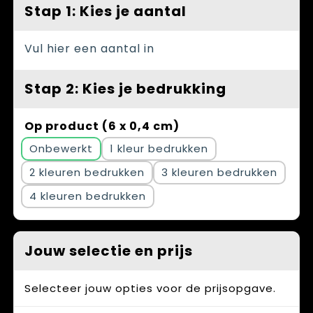
Spellen voor binnen en buiten
Vesten
Stap 1: Kies je aantal
Themapakketten
Bedrijfskleding
Vul hier een aantal in
Veiligheid, Auto en Fiets
Stap 2: Kies je bedrukking
Waterflesjes
Op product (6 x 0,4 cm)
Onbewerkt
1
2
3
4
Jouw selectie en prijs
Selecteer jouw opties voor de prijsopgave.