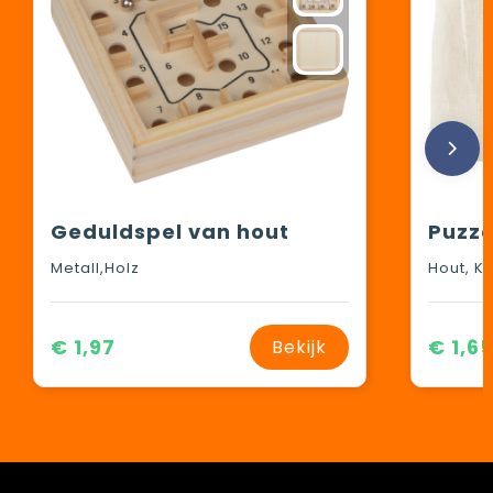
Geduldspel van hout
Metall,Holz
Hout, K
€ 1,97
€ 1,6
Bekijk