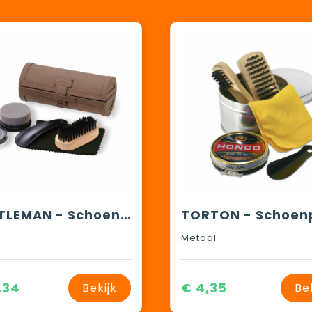
GENTLEMAN - Schoenpoetsset
Metaal
,34
€ 4,35
Bekijk
Be