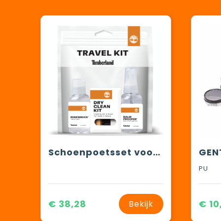
Schoenpoetsset voor op reis
PU
€ 38,28
€ 10
Bekijk