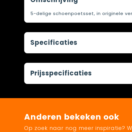
5-delige schoenpoetsset, in originele ve
Specificaties
Prijsspecificaties
Anderen bekeken ook
Op zoek naar nog meer inspiratie? Wi