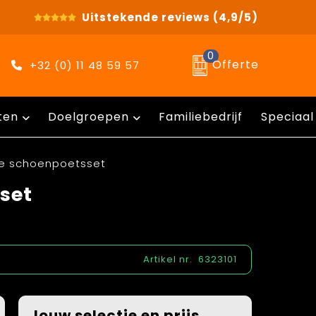
Uitstekende reviews
(4,9/5)
0
Offerte
+32 (0) 11 48 59 57
ten
Doelgroepen
Familiebedrijf
Speciaal
ge schoenpoetsset
set
Artikel nr.
6323101
Jouw selectie en prijs