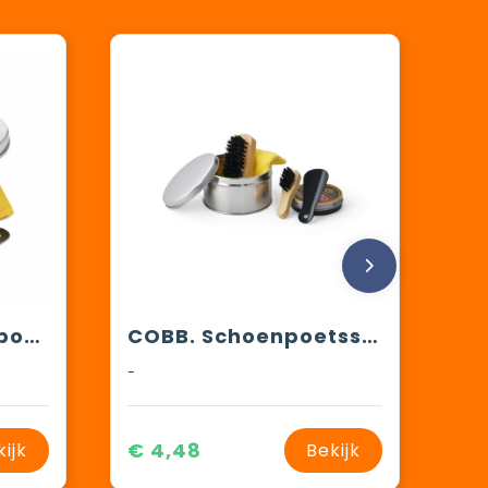
TORTON - Schoenpoetsset
COBB. Schoenpoetsset met 6 stuks
-
€ 4,48
kijk
Bekijk