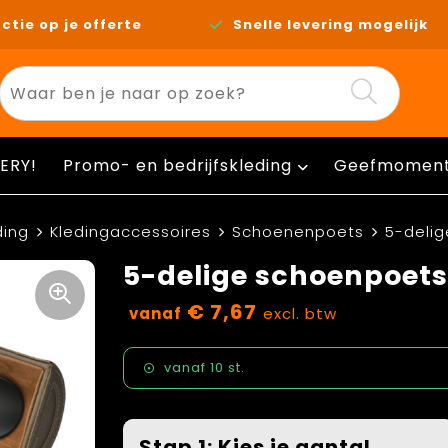
ctie op je offerte
Snelle levering mogelijk
ERY!
Promo- en bedrijfskleding
Geefmomen
ding
Kledingaccessoires
Schoenenpoets
5-deli
5-delige schoenpoets
€ 7,67
vanaf
excl. btw
vanaf
10 st.
Stap 1: Kies je aantal