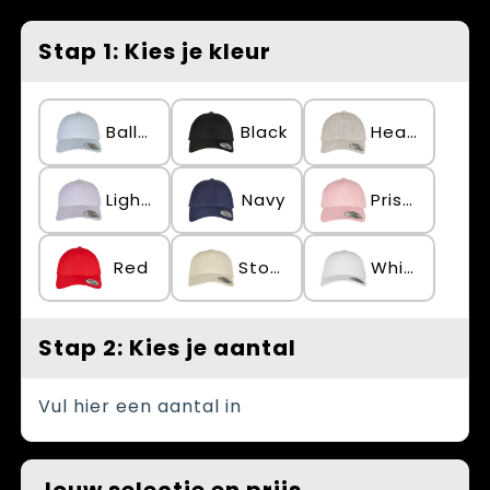
Spellen voor binnen en buiten
Vesten
Stap 1: Kies je kleur
Themapakketten
Bedrijfskleding
Veiligheid, Auto en Fiets
Ballad Blue
Black
Heather Grey
Waterflesjes
Light Purple
Navy
Prism Pink
Red
Stone
White
Stap 2: Kies je aantal
Vul hier een aantal in