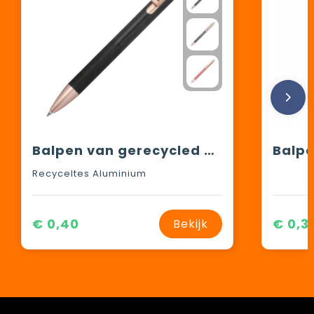
Balpen van gerecycled aluminium
Balp
Recyceltes Aluminium
€ 0,40
€ 0,3
Bekijk