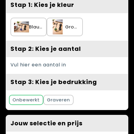
Spellen voor binnen en buiten
Vesten
Stap 1: Kies je kleur
Themapakketten
Bedrijfskleding
Blauw
Groen
Veiligheid, Auto en Fiets
Waterflesjes
Stap 2: Kies je aantal
Vul hier een aantal in
Stap 3: Kies je bedrukking
Onbewerkt
Graveren
Jouw selectie en prijs