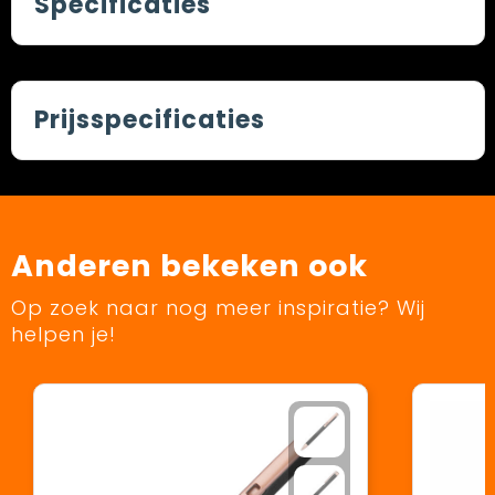
Specificaties
Prijsspecificaties
Anderen bekeken ook
Op zoek naar nog meer inspiratie? Wij
helpen je!