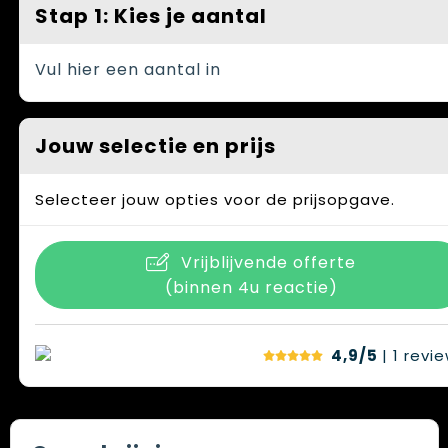
Spellen voor binnen en buiten
Vesten
Stap 1: Kies je aantal
Themapakketten
Bedrijfskleding
Vul hier een aantal in
Veiligheid, Auto en Fiets
Waterflesjes
Jouw selectie en prijs
Selecteer jouw opties voor de prijsopgave.
Vrijblijvende offerte
(binnen 4u reactie)
4,9/5
| 1
revi