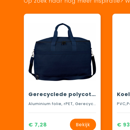
Op zoek naar nog meer inspiratie? Wi
Gerecyclede polycotton (330 gsm) koeltas Luz
Koel
Aluminium folie, rPET, Gerecycled katoen
€ 7,28
€ 93
Bekijk