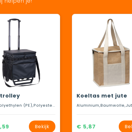
j helpen je!
trolley
Koeltas met jute
PVC,Polyethylen (PE),Polyester,Metall
Aluminium,Baumwolle,Ju
,59
€ 5,87
Bekijk
Be