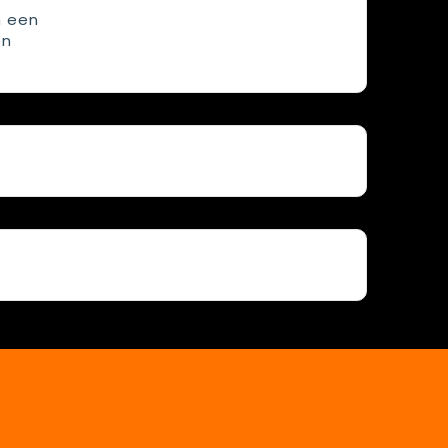
n een
en