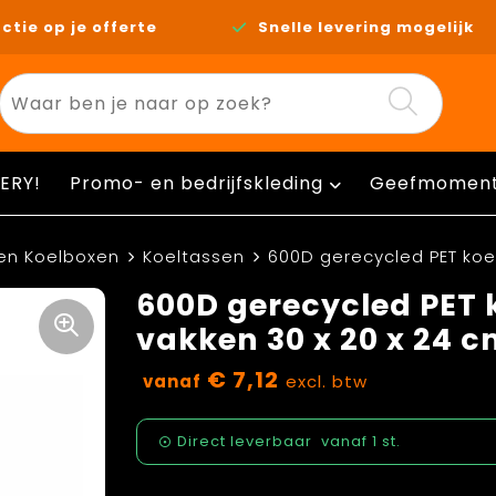
ctie op je offerte
Snelle levering mogelijk
ERY!
Promo- en bedrijfskleding
Geefmomen
en Koelboxen
Koeltassen
600D gerecycled PET koel
600D gerecycled PET 
vakken 30 x 20 x 24 cm
€ 7,12
vanaf
excl. btw
Direct leverbaar
vanaf
1 st.