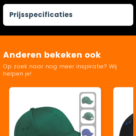
Prijsspecificaties
Anderen bekeken ook
Op zoek naar nog meer inspiratie? Wij
helpen je!