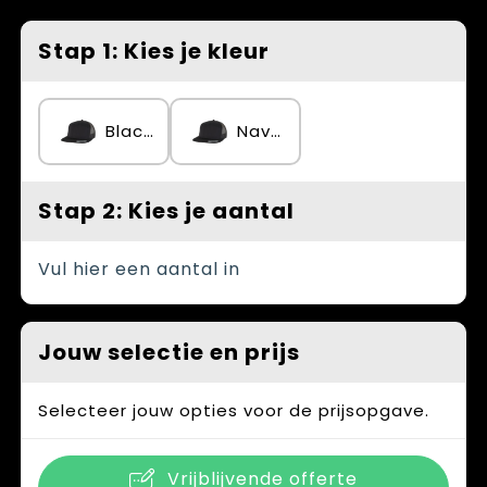
Spellen voor binnen en buiten
Vesten
Stap 1: Kies je kleur
Themapakketten
Bedrijfskleding
Veiligheid, Auto en Fiets
Black/Black
Navy/Navy
Waterflesjes
Stap 2: Kies je aantal
Vul hier een aantal in
Jouw selectie en prijs
Selecteer jouw opties voor de prijsopgave.
Vrijblijvende offerte