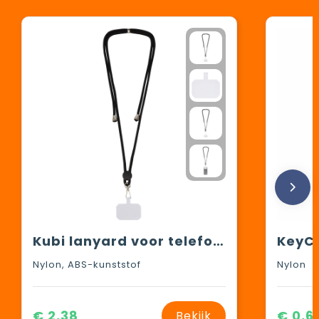
Kubi lanyard voor telefoon
KeyCo
Nylon, ABS-kunststof
Nylon
€ 2,38
€ 0,6
Bekijk