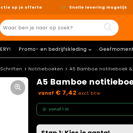
ctie op je offerte
Snelle levering mogelijk
ERY!
Promo- en bedrijfskleding
Geefmomen
Schriften
Notitieboeken
A5 Bamboe notitieboek &
A5 Bamboe notitieboe
€ 7,42
vanaf
excl. btw
vanaf
1 st.
Stap 1: Kies je aantal