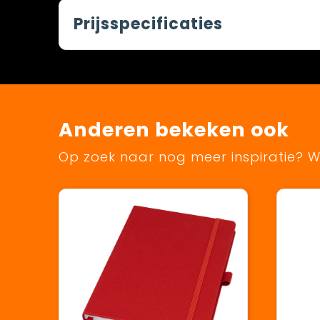
Prijsspecificaties
Anderen bekeken ook
Op zoek naar nog meer inspiratie? Wi