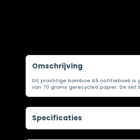
Omschrijving
Dit prachtige bamboe A5 notitieboek is
van 70 grams gerecycled papier. De set
Specificaties