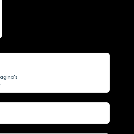
agina's
.