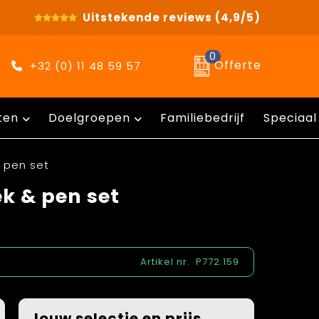
Uitstekende reviews
(4,9/5)
0
Offerte
+32 (0) 11 48 59 57
ten
Doelgroepen
Familiebedrijf
Speciaal
 pen set
k & pen set
Artikel nr.
P772.159
Jouw selectie en prijs