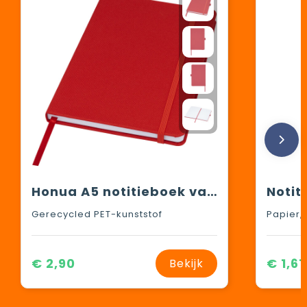
Honua A5 notitieboek van gerecycled papier met gerecyclede PET cover
Gerecycled PET-kunststof
Papier, 
€ 2,90
€ 1,61
Bekijk