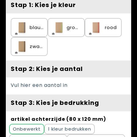
Spellen voor binnen en buiten
Vesten
Stap 1: Kies je kleur
Themapakketten
Bedrijfskleding
blauw
groen
rood
Veiligheid, Auto en Fiets
Waterflesjes
zwart
Stap 2: Kies je aantal
Vul hier een aantal in
Stap 3: Kies je bedrukking
artikel achterzijde (80 x 120 mm)
Onbewerkt
1