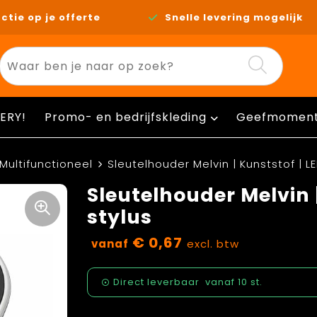
ctie op je offerte
Snelle levering mogelijk
ERY!
Promo- en bedrijfskleding
Geefmomen
Multifunctioneel
Sleutelhouder Melvin | Kunststof | L
Sleutelhouder Melvin |
stylus
€ 0,67
vanaf
excl. btw
Direct leverbaar
vanaf
10 st.