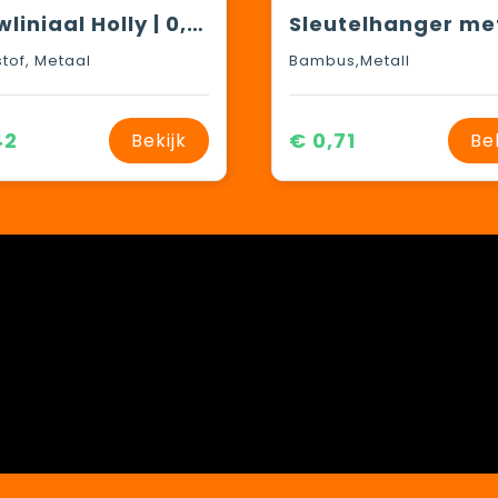
Vouwliniaal Holly | 0,5 m
tof, Metaal
Bambus,Metall
42
€ 0,71
Bekijk
Be