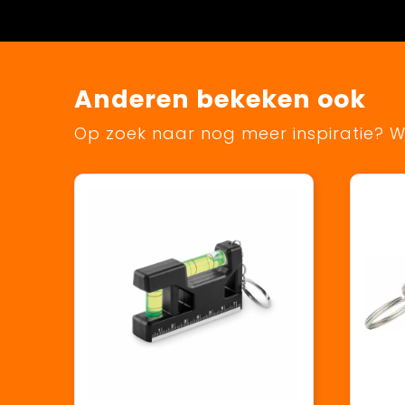
Anderen bekeken ook
Op zoek naar nog meer inspiratie? Wi