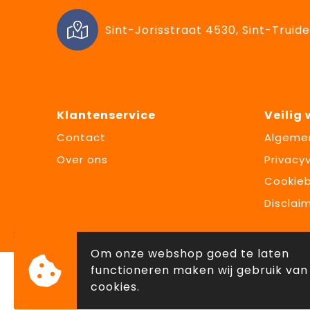
Sint-Jorisstraat 4530, Sint-Truide
Klantenservice
Veilig
Contact
Algeme
Over ons
Privacyv
Cookieb
Disclai
Om onze webshop goed te laten
functioneren maken wij gebruik van
cookies.
© Copyright Lowette Gifts 2026