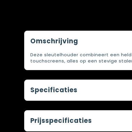
Omschrijving
Deze sleutelhouder combineert een helde
touchscreens, alles op een stevige stalen
Specificaties
Prijsspecificaties