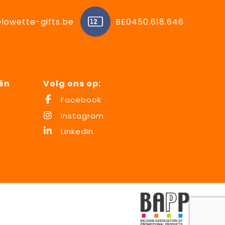
lowette-gifts.be
BE0450.618.646
ën
Volg ons op:
Facebook
Instagram
LinkedIn