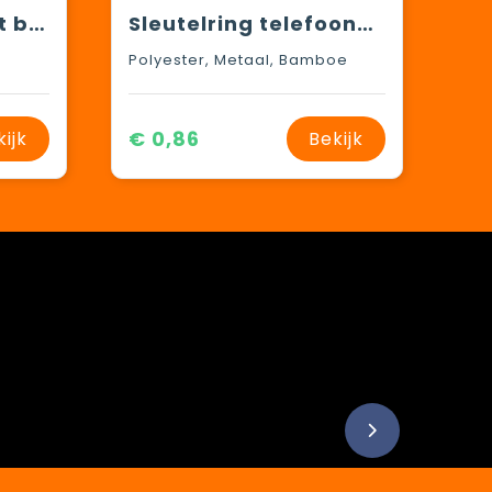
Sleutelhanger met bamboe gsm standaard
Sleutelring telefoonhouder Kian | Bamboe
Polyester, Metaal, Bamboe
€ 0,86
kijk
Bekijk