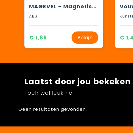
MAGEVEL - Magnetische waterpas ABS sleutelha
ABS
Kunsts
€ 1,86
€ 1,
Bekijk
Laatst door jou bekeken
Toch wel leuk hé!
Geen resultaten gevonden.