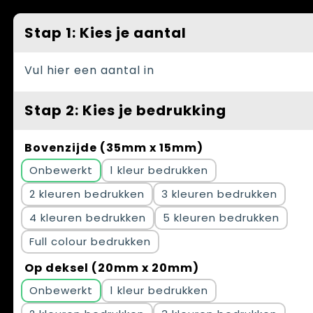
Spellen voor binnen en buiten
Vesten
Stap 1: Kies je aantal
Themapakketten
Bedrijfskleding
Veiligheid, Auto en Fiets
Vul hier een aantal in
Waterflesjes
Stap 2: Kies je bedrukking
Bovenzijde (35mm x 15mm)
Onbewerkt
1
2
3
4
5
Full colour
Op deksel (20mm x 20mm)
Onbewerkt
1