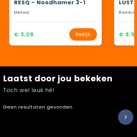
RESQ - Noodhamer 3-1
LUSTR
Metaal
Bambo
€ 3,08
€ 9,5
Bekijk
Laatst door jou bekeken
Toch wel leuk hé!
Geen resultaten gevonden.