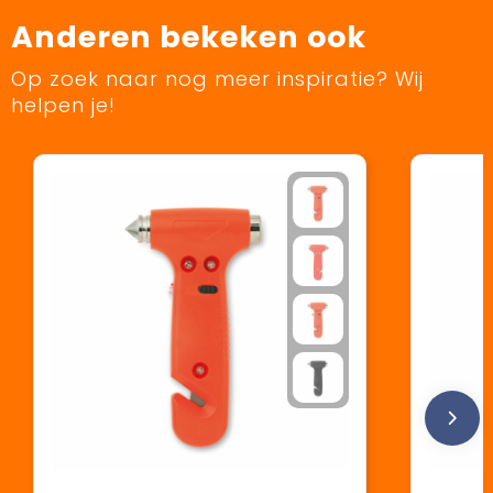
Anderen bekeken ook
Op zoek naar nog meer inspiratie? Wij
helpen je!