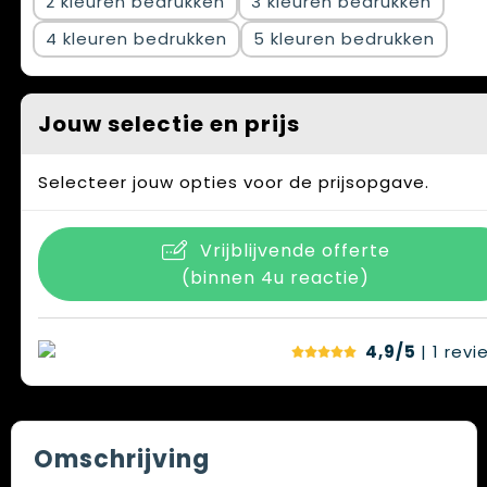
2
3
4
5
Jouw selectie en prijs
Selecteer jouw opties voor de prijsopgave.
Vrijblijvende offerte
(binnen 4u reactie)
4,9/5
| 1
revi
Omschrijving