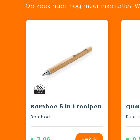
Op zoek naar nog meer inspiratie? Wi
Bamboe 5 in 1 toolpen
Bamboe
Kunst
€ 7,06
€ 0,
Bekijk