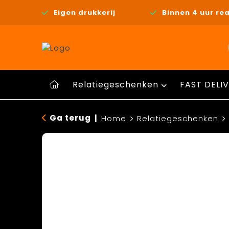
Eigen drukkerij
Binnen 4 uur rea
Relatiegeschenken
FAST DELIV
Ga terug
|
Home
Relatiegeschenken