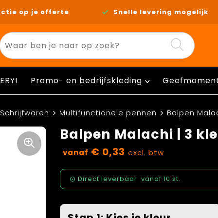
ctie op je offerte
Snelle levering mogelijk
ERY!
Promo- en bedrijfskleding
Geefmomen
Schrijfwaren
Multifunctionele pennen
Balpen Malach
Balpen Malachi | 3 kle
€ 0,33
vanaf
excl. btw
Direct leverbaar
vanaf
10 st.
Stap 1: Kies je kleur