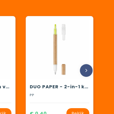
Quintet 5-in-1 pen vulpotlood
DUO PAPER - 2-in-1 kartonnen balpen
PP
€ 0,40
kijk
Bekijk