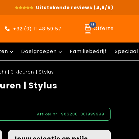
Uitstekende reviews
(4,9/5)
0
Offerte
+32 (0) 11 48 59 57
ten
Doelgroepen
Familiebedrijf
Speciaal
i | 3 kleuren | Stylus
uren | Stylus
Artikel nr.
966208-001999999
Jouw selectie en prijs