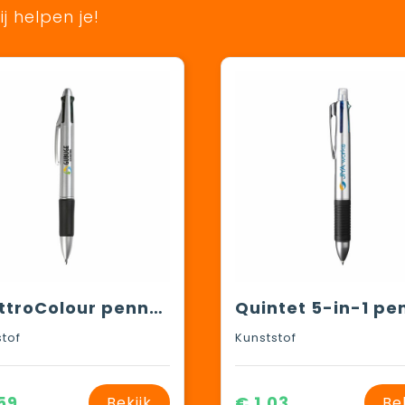
j helpen je!
QuattroColour pennen
stof
Kunststof
59
€ 1,03
Bekijk
Be