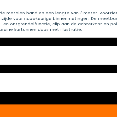
e metalen band en een lengte van 3 meter. Voorzie
enzijde voor nauwkeurige binnenmetingen. De meetban
el- en ontgrendelfunctie, clip aan de achterkant en p
 bruine kartonnen doos met illustratie.