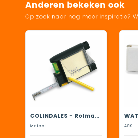
Anderen bekeken ook
Op zoek naar nog meer inspiratie? Wi
COLINDALES - Rolmaat met extra's
Metaal
ABS