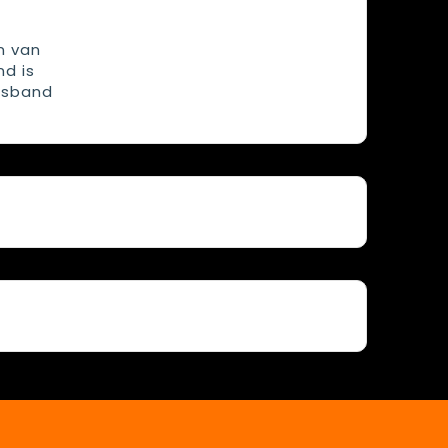
n van
d is
olsband