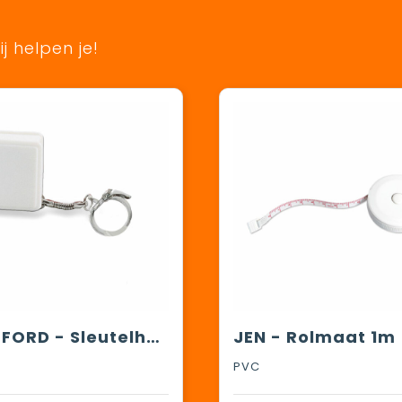
j helpen je!
WATFORD - Sleutelhanger/rolbandmaat 1 m
JEN - Rolmaat 1m
PVC