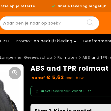
ctie op je offerte
Snelle levering mogelijk
ERY!
Promo- en bedrijfskleding
Geefmomen
Lampen en Gereedschap
Rolmaten
ABS and TPR r
ABS and TPR rolmaat 
€ 5,62
vanaf
excl. btw
Direct leverbaar
vanaf
10 st.
Stap 1: Kies je aantal