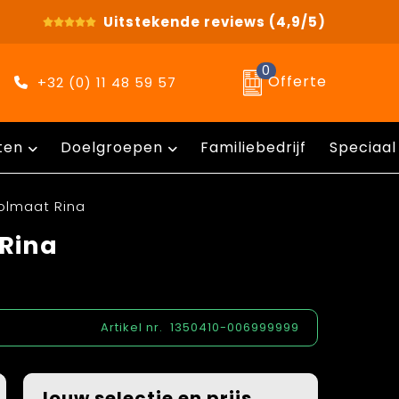
Uitstekende reviews
(4,9/5)
0
Offerte
+32 (0) 11 48 59 57
ten
Doelgroepen
Familiebedrijf
Speciaal
olmaat Rina
Rina
Artikel nr.
1350410-006999999
Jouw selectie en prijs