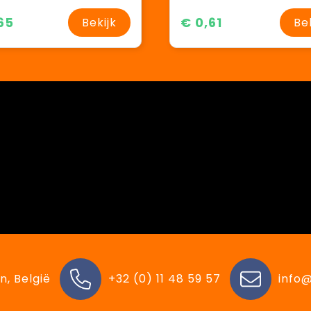
65
€ 0,61
Bekijk
Be
n, België
+32 (0) 11 48 59 57
info@