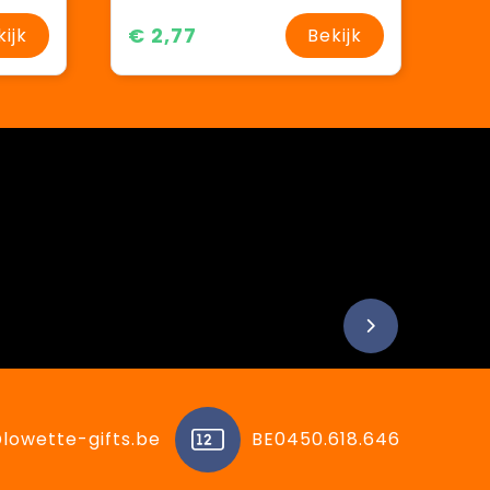
€ 2,77
kijk
Bekijk
lowette-gifts.be
BE0450.618.646