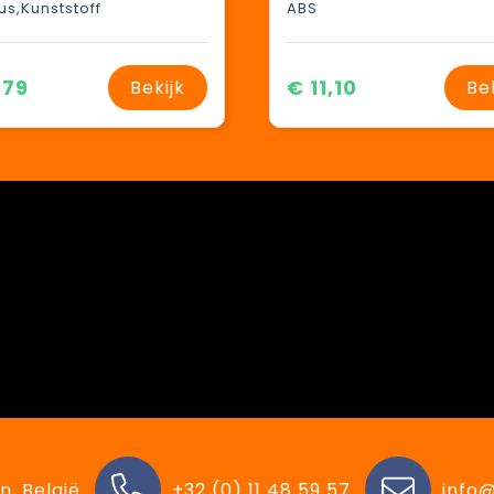
s,Kunststoff
ABS
,79
€ 11,10
Bekijk
Be
n, België
+32 (0) 11 48 59 57
info@