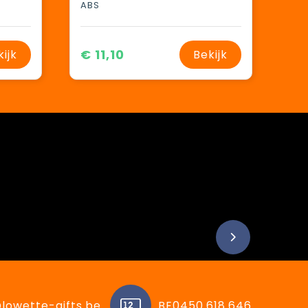
ABS
€ 11,10
kijk
Bekijk
lowette-gifts.be
BE0450.618.646