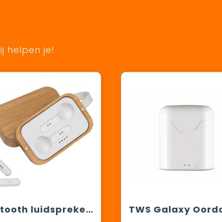
j helpen je!
Bluetooth luidspreker set