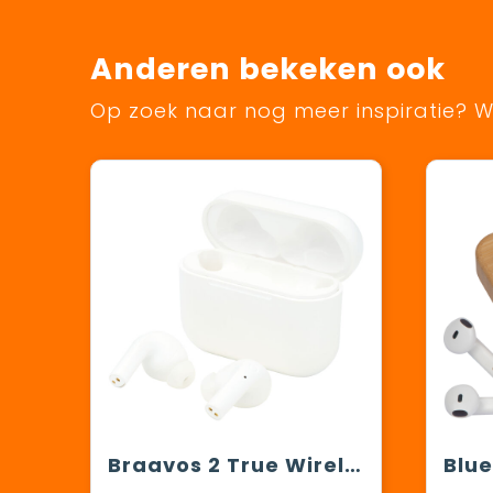
Anderen bekeken ook
Op zoek naar nog meer inspiratie? Wi
Braavos 2 True Wireless auto pair oordopjes