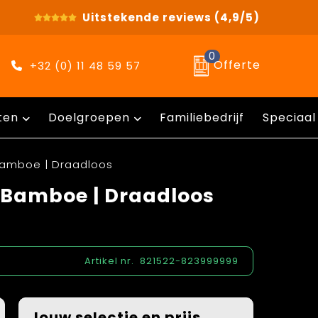
Uitstekende reviews
(4,9/5)
0
Offerte
+32 (0) 11 48 59 57
ten
Doelgroepen
Familiebedrijf
Speciaal
Bamboe | Draadloos
 Bamboe | Draadloos
Artikel nr.
821522-823999999
Jouw selectie en prijs