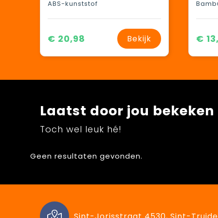
ABS-kunststof
Bambu
€ 20,98
€ 13
Bekijk
Laatst door jou bekeken
Toch wel leuk hé!
Geen resultaten gevonden.
Sint-Jorisstraat 4530, Sint-Truide