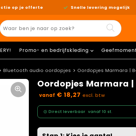
ctie op je offerte
Snelle levering mogelijk
ERY!
Promo- en bedrijfskleding
Geefmomen
Bluetooth audio oordopjes
Oordopjes Marmara | 
Oordopjes Marmara |
€ 18,27
vanaf
excl. btw
Direct leverbaar
vanaf
10 st.
Stap 1: Kies je aantal