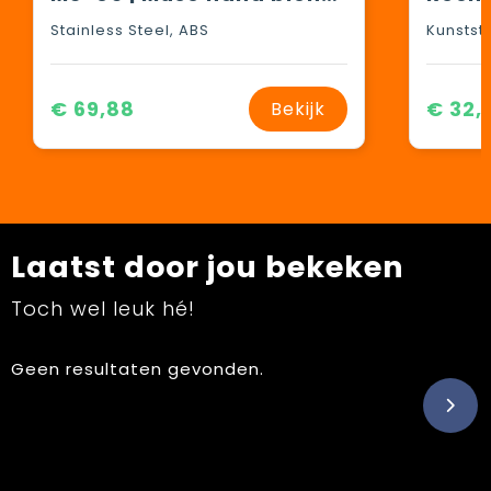
Stainless Steel, ABS
Kunstst
€ 69,88
€ 32,
Bekijk
Laatst door jou bekeken
Toch wel leuk hé!
Geen resultaten gevonden.