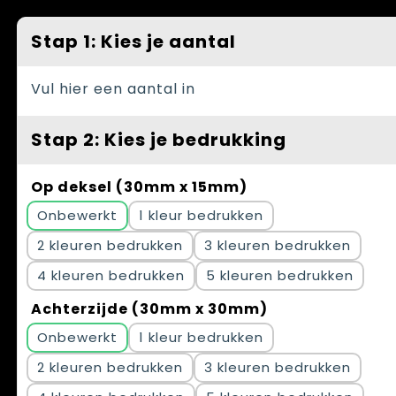
Spellen voor binnen en buiten
Vesten
Stap 1: Kies je aantal
Themapakketten
Bedrijfskleding
Veiligheid, Auto en Fiets
Vul hier een aantal in
Waterflesjes
Stap 2: Kies je bedrukking
Op deksel (30mm x 15mm)
Onbewerkt
1
2
3
4
5
Achterzijde (30mm x 30mm)
Onbewerkt
1
2
3