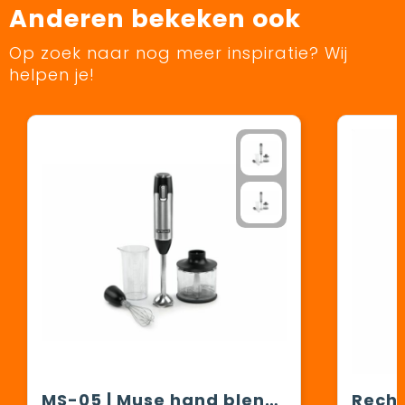
Anderen bekeken ook
Op zoek naar nog meer inspiratie? Wij
helpen je!
MS-05 | Muse hand blender 600 Watt