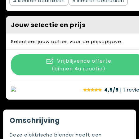
4
5
Jouw selectie en prijs
Selecteer jouw opties voor de prijsopgave.
Vrijblijvende offerte
(binnen 4u reactie)
4,9/5
| 1
revi
Omschrijving
Deze elektrische blender heeft een