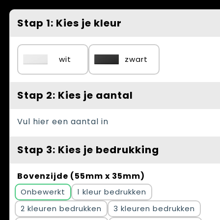
Spellen voor binnen en buiten
Vesten
Stap 1: Kies je kleur
Themapakketten
Bedrijfskleding
Veiligheid, Auto en Fiets
wit
zwart
Waterflesjes
Stap 2: Kies je aantal
Vul hier een aantal in
Stap 3: Kies je bedrukking
Bovenzijde (55mm x 35mm)
Onbewerkt
1
2
3