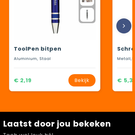
ToolPen bitpen
Schro
Aluminium, Staal
Metall,K
€ 2,19
€ 5,3
Bekijk
Laatst door jou bekeken