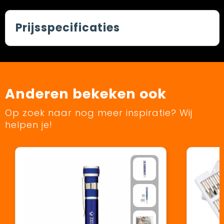
Prijsspecificaties
Anderen bekeken ook
Op zoek naar nog meer inspiratie? Wij
helpen je!