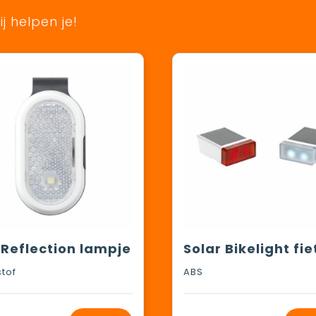
j helpen je!
 Reflection lampje
stof
ABS