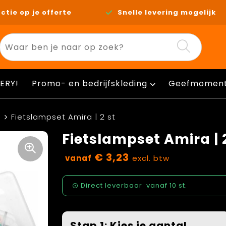
ctie op je offerte
Snelle levering mogelijk
ERY!
Promo- en bedrijfskleding
Geefmomen
g
Fietslampset Amira | 2 st
Fietslampset Amira | 
€ 3,23
vanaf
excl. btw
Direct leverbaar
vanaf
10 st.
Stap 1: Kies je aantal