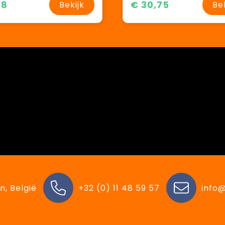
38
€ 30,75
Bekijk
Be
n, België
+32 (0) 11 48 59 57
info@