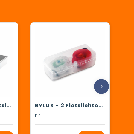
Solar Bikelight fietslampjes
BYLUX - 2 Fietslichten in PP doos
PP