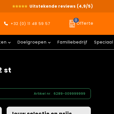
Uitstekende reviews
(4,9/5)
0
Offerte
+32 (0) 11 48 59 57
ten
Doelgroepen
Familiebedrijf
Speciaal
2 st
Artikel nr.
6289-009999999
Jouw selectie en prijs