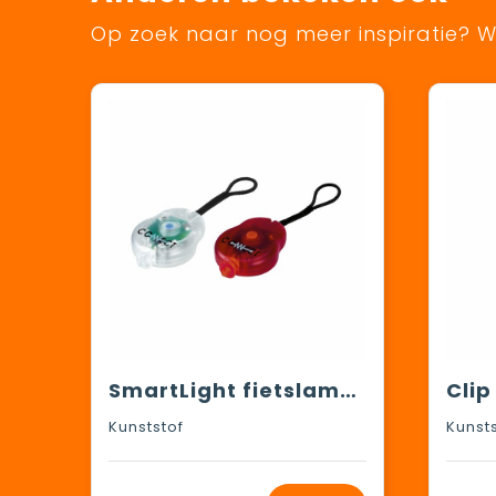
Op zoek naar nog meer inspiratie? Wi
SmartLight fietslampjes
Clip
Kunststof
Kunst