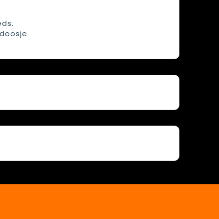
eds.
 doosje