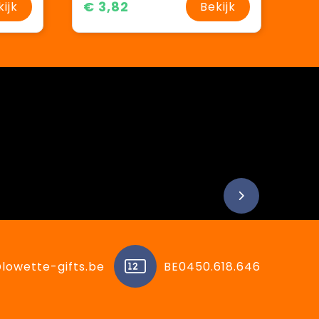
€ 3,82
kijk
Bekijk
lowette-gifts.be
BE0450.618.646