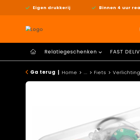
Eigen drukkerij
Binnen 4 uur rea
Relatiegeschenken
FAST DELIV
Ga terug
|
Home
...
Fiets
Verlichtin