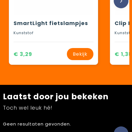
SmartLight fietslampjes
Clip 
Kunststof
Kunstst
€ 3,29
€ 1,3
Bekijk
Laatst door jou bekeken
Toch wel leuk hé!
Geen resultaten gevonden.