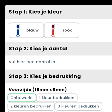
Spellen voor binnen en buiten
Vesten
Stap 1: Kies je kleur
Themapakketten
Bedrijfskleding
Veiligheid, Auto en Fiets
blauw
rood
Waterflesjes
Stap 2: Kies je aantal
Vul hier een aantal in
Stap 3: Kies je bedrukking
Voorzijde (18mm x 5mm)
Onbewerkt
1
2
3