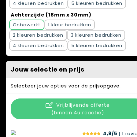
4
5
Achterzijde (18mm x 30mm)
Onbewerkt
1
2
3
4
5
Jouw selectie en prijs
Selecteer jouw opties voor de prijsopgave.
Vrijblijvende offerte
(binnen 4u reactie)
4,9/5
| 1
revi