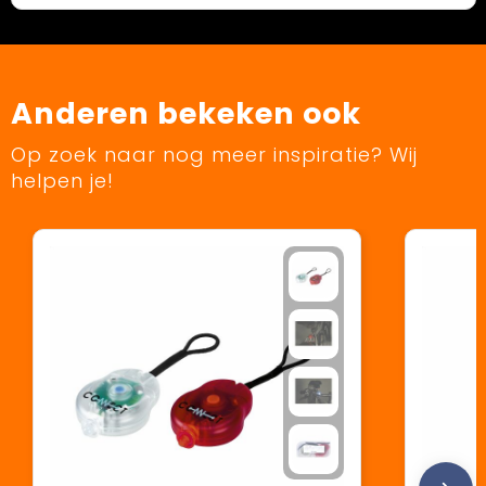
Anderen bekeken ook
Op zoek naar nog meer inspiratie? Wij
helpen je!