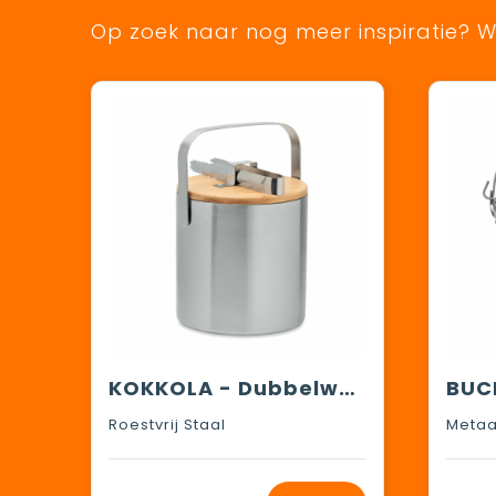
Op zoek naar nog meer inspiratie? Wi
KOKKOLA - Dubbelwandige 1.2L ijsemmer
Roestvrij Staal
Metaa