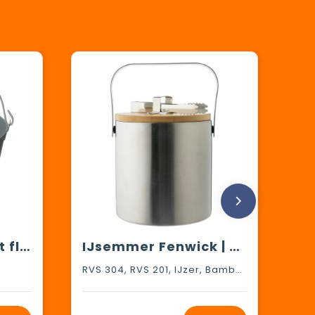
Zinken emmer met flessenopener
IJsemmer Fenwick | Roestvrijstaal | 1,2 l
RVS 304, RVS 201, IJzer, Bamboe