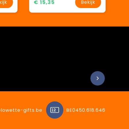
€ 15,35
kijk
Bekijk
lowette-gifts.be
BE0450.618.646