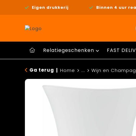
Eigen drukkerij
Binnen 4 uur rea
Relatiegeschenken
FAST DELIV
Ga terug
|
Home
...
Wijn en Champag