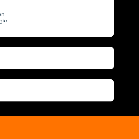
en
gie