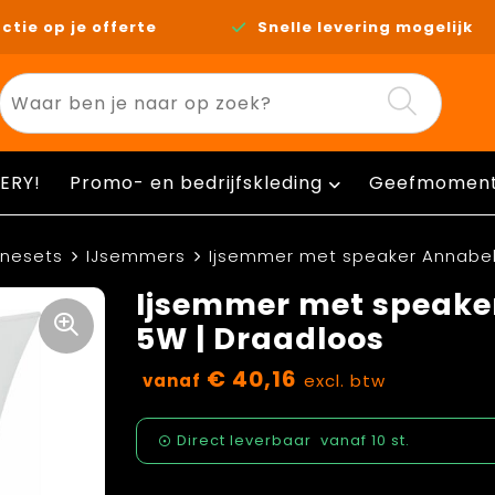
ctie op je offerte
Snelle levering mogelijk
ERY!
Promo- en bedrijfskleding
Geefmomen
nesets
IJsemmers
Ijsemmer met speaker Annabel 
Ijsemmer met speaker
5W | Draadloos
€ 40,16
vanaf
excl. btw
Direct leverbaar
vanaf
10 st.