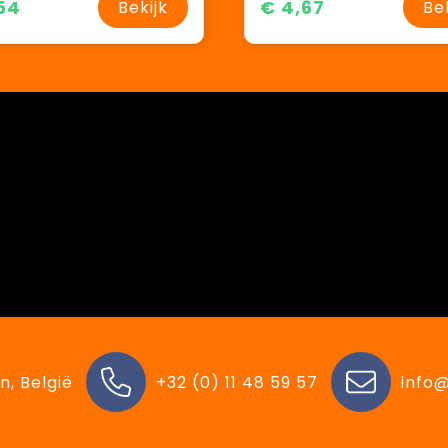
54
€ 4,67
Bekijk
Be
n, België
+32 (0) 11 48 59 57
info@