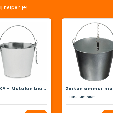
j helpen je!
BUCKY - Metalen bieremmer 4L
l
Eisen,Aluminium