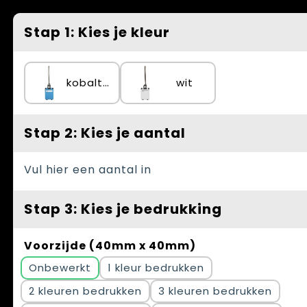
Spellen voor binnen en buiten
Vesten
Stap 1: Kies je kleur
Themapakketten
Bedrijfskleding
Veiligheid, Auto en Fiets
kobaltblauw
wit
Waterflesjes
Stap 2: Kies je aantal
Vul hier een aantal in
Stap 3: Kies je bedrukking
Voorzijde (40mm x 40mm)
Onbewerkt
1
2
3