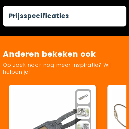
Prijsspecificaties
Anderen bekeken ook
Op zoek naar nog meer inspiratie? Wij
helpen je!