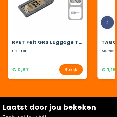
RPET Felt GRS Luggage Tag bagagelabel
TAGG
rPET Filt
Alumin
€ 0,87
€ 1,16
Bekijk
Laatst door jou bekeken