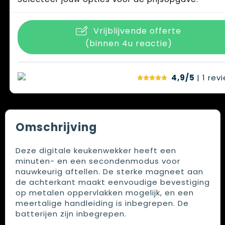
Vrijblijvende offerte
(binnen 4u reactie)
4,9/5
| 1
rev
Omschrijving
Deze digitale keukenwekker heeft een
minuten- en een secondenmodus voor
nauwkeurig aftellen. De sterke magneet aan
de achterkant maakt eenvoudige bevestiging
op metalen oppervlakken mogelijk, en een
meertalige handleiding is inbegrepen. De
batterijen zijn inbegrepen.