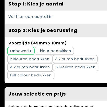
Spellen voor binnen en buiten
Vesten
Stap 1: Kies je aantal
Themapakketten
Bedrijfskleding
Vul hier een aantal in
Veiligheid, Auto en Fiets
Stap 2: Kies je bedrukking
Waterflesjes
Voorzijde (45mm x 10mm)
Onbewerkt
1
2
3
4
5
Full colour
Jouw selectie en prijs
Selecteer jouw opties voor de prijsopgave.