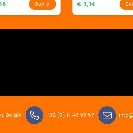
58
€ 3,14
Bekijk
Be
n, België
+32 (0) 11 48 59 57
info@