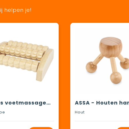
j helpen je!
Venis voetmassageapparaat van bamboe
oe
Hout