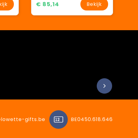
€ 85,14
kijk
Bekijk
lowette-gifts.be
BE0450.618.646