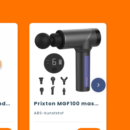
ASSA - Houten handmassage apparaat
Prixton MGF100 massage gun
ABS-kunststof