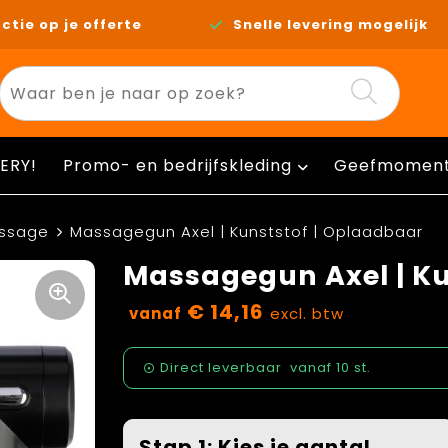
ctie op je offerte
Snelle levering mogelijk
ERY!
Promo- en bedrijfskleding
Geefmomen
ssage
Massagegun Axel | Kunststof | Oplaadbaar
Massagegun Axel | Ku
€ 14,16
vanaf
excl. btw
Direct leverbaar
vanaf
10 st.
Stap 1: Kies je aantal