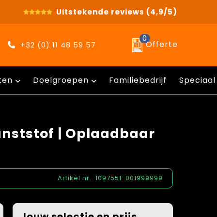
Uitstekende reviews
(4,9/5)
0
Offerte
+32 (0) 11 48 59 57
ten
Doelgroepen
Familiebedrijf
Speciaal
nststof | Oplaadbaar
Artikel nr.
1097551-001999999
Jouw selectie en prijs