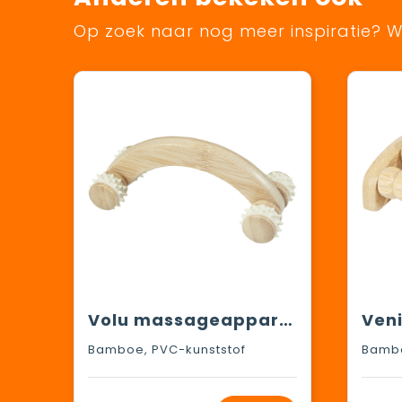
Op zoek naar nog meer inspiratie? Wi
Volu massageapparaat van bamboe
Bamboe, PVC-kunststof
Bamb