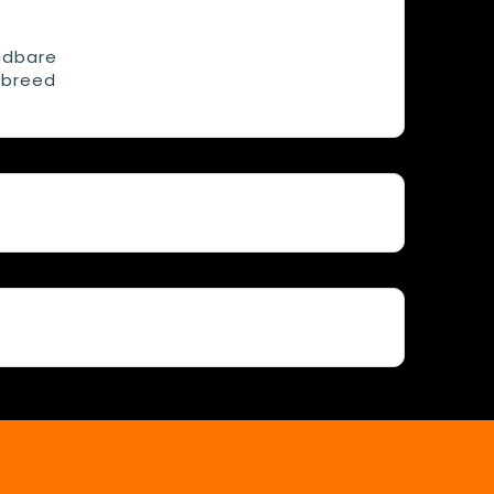
adbare
 breed