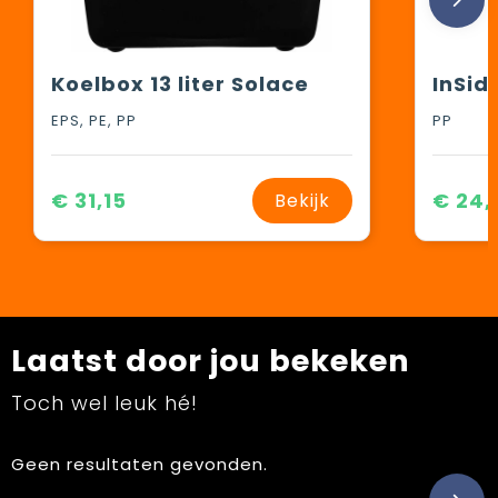
Koelbox 13 liter Solace
InSid
EPS, PE, PP
PP
€ 31,15
€ 24,
Bekijk
Laatst door jou bekeken
Toch wel leuk hé!
Geen resultaten gevonden.