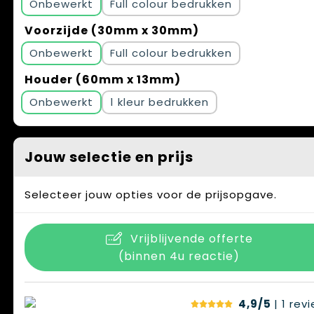
Onbewerkt
Full colour
Voorzijde (30mm x 30mm)
Onbewerkt
Full colour
Houder (60mm x 13mm)
Onbewerkt
1
Jouw selectie en prijs
Selecteer jouw opties voor de prijsopgave.
Vrijblijvende offerte
(binnen 4u reactie)
4,9/5
| 1
rev