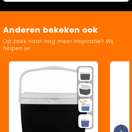
Anderen bekeken ook
Op zoek naar nog meer inspiratie? Wij
helpen je!