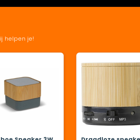
j helpen je!
boe Speaker 3W