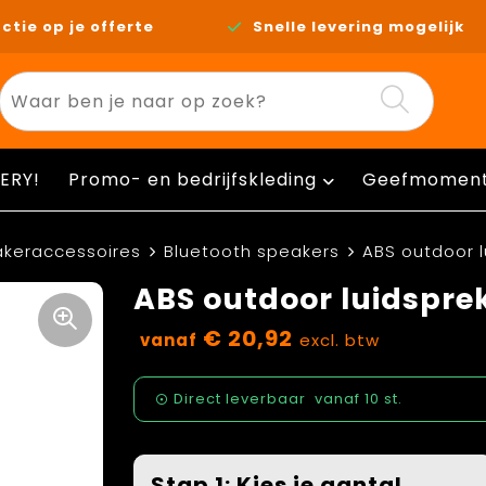
ctie op je offerte
Snelle levering mogelijk
ERY!
Promo- en bedrijfskleding
Geefmomen
akeraccessoires
Bluetooth speakers
ABS outdoor l
ABS outdoor luidspre
€ 20,92
vanaf
excl. btw
Direct leverbaar
vanaf
10 st.
Stap 1: Kies je aantal