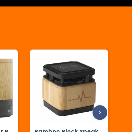
Draadloze speaker Rosalinda | Bamboe
Bamboo Block Speaker met draadloze oplader