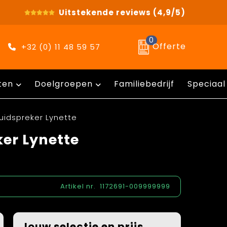
Uitstekende reviews
(4,9/5)
0
Offerte
+32 (0) 11 48 59 57
ten
Doelgroepen
Familiebedrijf
Speciaal
uidspreker Lynette
ker Lynette
Artikel nr.
1172691-009999999
Jouw selectie en prijs