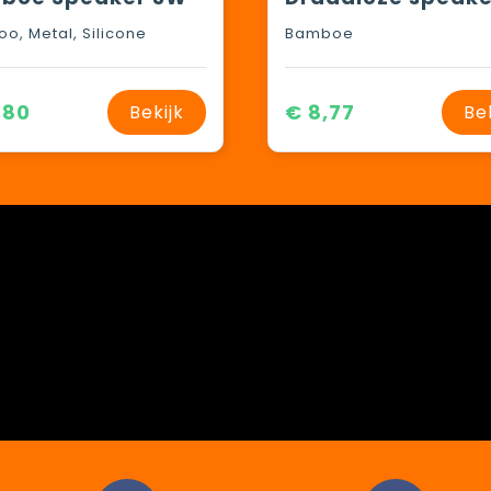
o, Metal, Silicone
Bamboe
,80
€ 8,77
Bekijk
Be