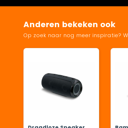
Anderen bekeken ook
Op zoek naar nog meer inspiratie? Wi
Draadloze Speaker met schouderband 20W
Bam