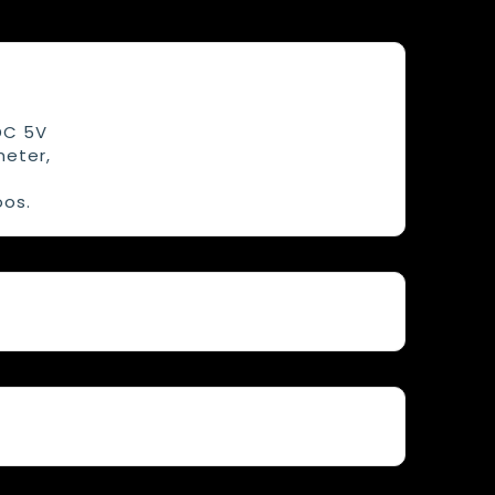
DC 5V
meter,
oos.