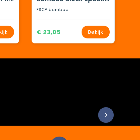
FSC® bamboe
€ 23,05
kijk
Bekijk